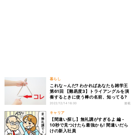
暮らし
これな～んだ? わかればあなたも雑学王
第61回 【難易度3】トライアングルを演
奏するときに使う棒の名前、知ってる?
2022/12/14 16:00
連載
キャリア
【間違い探し】無礼講がすぎるよ 編 -
10秒で見つけたら最強かも! 間違いだら
けの新入社員