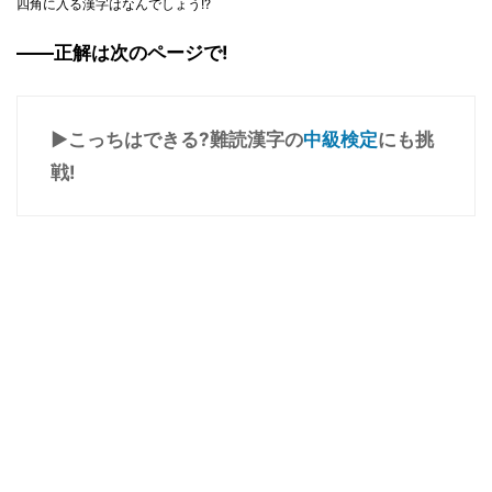
四角に入る漢字はなんでしょう!?
――正解は次のページで!
▶こっちはできる?難読漢字の
中級検定
にも挑
戦!