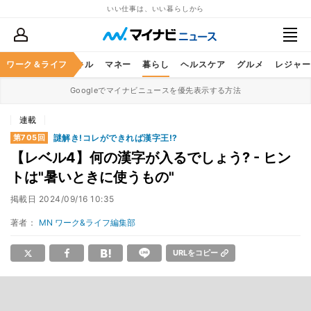
いい仕事は、いい暮らしから
ャリア
ワーク＆ライフ
ビジネススキル
マネー
暮らし
ヘルスケア
グルメ
レジャー
Googleでマイナビニュースを優先表示する方法
連載
謎解き!コレができれば漢字王!?
第705回
【レベル4】何の漢字が入るでしょう? - ヒン
トは"暑いときに使うもの"
掲載日
2024/09/16 10:35
著者：
MN ワーク&ライフ編集部
URLをコピー