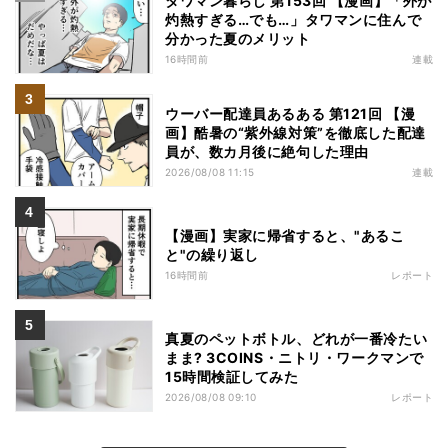
タワマン暮らし 第153回 【漫画】「外が
灼熱すぎる…でも…」タワマンに住んで
分かった夏のメリット
16時間前
連載
ウーバー配達員あるある 第121回 【漫
画】酷暑の“紫外線対策”を徹底した配達
員が、数カ月後に絶句した理由
2026/08/08 11:15
連載
【漫画】実家に帰省すると、"あるこ
と"の繰り返し
16時間前
レポート
真夏のペットボトル、どれが一番冷たい
まま? 3COINS・ニトリ・ワークマンで
15時間検証してみた
2026/08/08 09:10
レポート