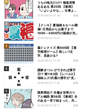
うちの地元だけ!? 都道府県
あるある 第20回 【漫画】
「いよいよやな…」仕事より
優先は当然!? 兵庫県民の“祭
2026/08/05 07:00
連載
り愛”が熱すぎた
【ドンキ】夏福袋＆セール開
催! 日用品からお菓子まで
1000～3000円の福袋が充
実、家電やアパレルなど人気
2026/08/04 15:51
商品も特価
脳トレクイズ 第646回 【漢
字推理ゲーム】怪しい1文
字、見抜ける?
2026/08/05 10:30
連載
謎解き!コレができれば漢字
王!? 第1163回 【レベル2】
地味ムズ!共通の漢字が“見え
てこない”…
2026/08/05 11:30
連載
限界間近!? 共働き世帯のリ
アル物語 第56回 【漫画】夫
のある一言で始まった、共働
き夫婦の言い合い。妻も思わ
2026/08/05 08:17
連載
ず…