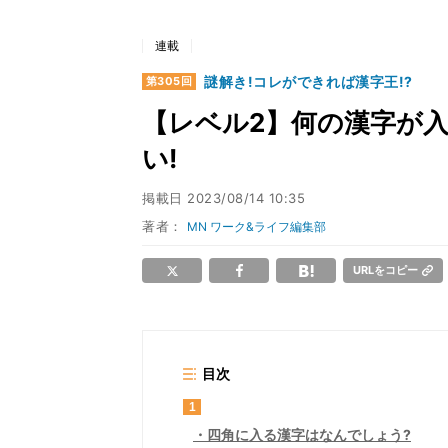
連載
謎解き!コレができれば漢字王!?
第305回
【レベル2】何の漢字が入る
い!
掲載日
2023/08/14 10:35
著者：
MN ワーク&ライフ編集部
URLをコピー
目次
1
四角に入る漢字はなんでしょう?