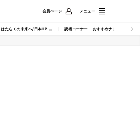
会員ページ
メニュー
はたらくの未来へ/日本HP
読者コーナー
おすすめナビ
マイナビB