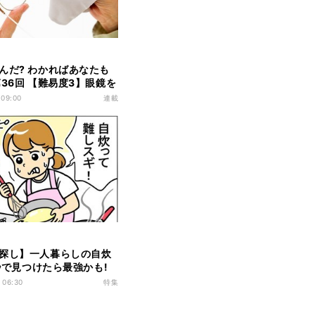
んだ? わかればあなたも
第36回 【難易度3】眼鏡を
名前、知ってる?
 09:00
連載
探し】一人暮らしの自炊
0秒で見つけたら最強かも!
らけの新入社員
 06:30
特集