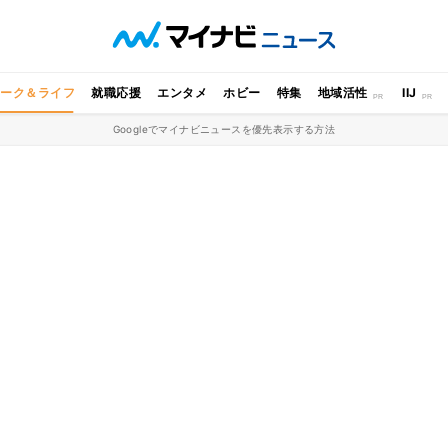
ワーク＆ライフ
就職応援
エンタメ
ホビー
特集
地域活性
IIJ
Googleでマイナビニュースを優先表示する方法