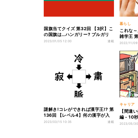
暮らし
国旗当てクイズ 第32回 【3択】こ
これな～
の国旗は…ハンガリー? ブルガリ
雑学王 
ア? それともタジキスタン?
2023/01/05 12:00
連載
拭く布の
2022/11/09
キャリア
謎解き!コレができれば漢字王!? 第
【間違い
136回 【レベル4】何の漢字が入
編 - 1
るでしょう? - 5秒で解けたら名人
2023/03/15 10:35
連載
間違いだ
2023/05/30
級!?