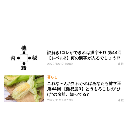
謎解き!コレができれば漢字王!? 第44回
【レベル2】何の漢字が入るでしょう!?
2022/12/17 10:00
連載
暮らし
これな～んだ? わかればあなたも雑学王
第44回 【難易度3】とうもろこしの"ひ
げ"の名前、知ってる?
2022/11/14 07:30
連載