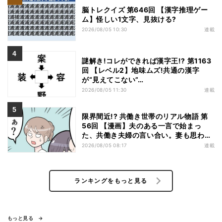
脳トレクイズ 第646回 【漢字推理ゲー
ム】怪しい1文字、見抜ける?
2026/08/05 10:30
連載
謎解き!コレができれば漢字王!? 第1163
回 【レベル2】地味ムズ!共通の漢字
が“見えてこない”…
2026/08/05 11:30
連載
限界間近!? 共働き世帯のリアル物語 第
56回 【漫画】夫のある一言で始まっ
た、共働き夫婦の言い合い。妻も思わ
ず…
2026/08/05 08:17
連載
ランキングをもっと見る
もっと見る