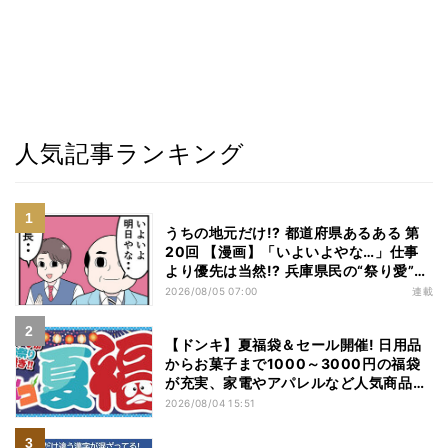
人気記事ランキング
うちの地元だけ!? 都道府県あるある 第
20回 【漫画】「いよいよやな…」仕事
より優先は当然!? 兵庫県民の“祭り愛”が
熱すぎた
2026/08/05 07:00
連載
【ドンキ】夏福袋＆セール開催! 日用品
からお菓子まで1000～3000円の福袋
が充実、家電やアパレルなど人気商品も
特価
2026/08/04 15:51