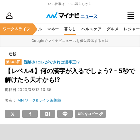
いい仕事は、いい暮らしから
ャリア
ワーク＆ライフ
ビジネススキル
マネー
暮らし
ヘルスケア
グルメ
レジャー
Googleでマイナビニュースを優先表示する方法
連載
謎解き!コレができれば漢字王!?
第303回
【レベル4】何の漢字が入るでしょう? - 5秒で
解けたら天才かも!?
掲載日
2023/08/12 10:35
著者：
MN ワーク&ライフ編集部
URLをコピー