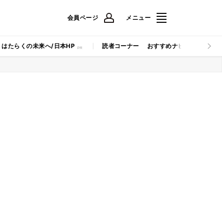
会員ページ
メニュー
はたらくの未来へ/日本HP
読者コーナー
おすすめナビ
マイナビB