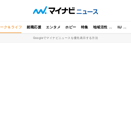
ワーク＆ライフ
就職応援
エンタメ
ホビー
特集
地域活性
IIJ
Googleでマイナビニュースを優先表示する方法