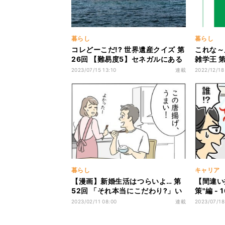
暮らし
暮らし
コレどーこだ!? 世界遺産クイズ 第
これな～
26回 【難易度5】セネガルにある
雑学王 
この世界遺産はなんでしょう!? -
の標識に
2023/07/15 13:10
連載
2022/12/18
奴隷貿易の痕跡を残す島
名前、知
暮らし
キャリア
【漫画】新婚生活はつらいよ… 第
【間違い
52回 「それ本当にこだわり?」い
策"編 -
らっとさせる夫の極端な食生活
も! 間
2023/02/11 08:00
連載
2023/07/18