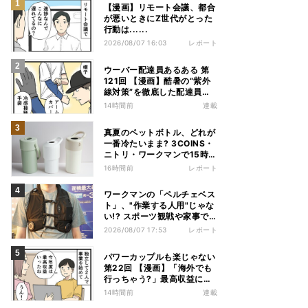
【漫画】リモート会議、都合
が悪いときにZ世代がとった
行動は......
2026/08/07 16:03
レポート
ウーバー配達員あるある 第
121回 【漫画】酷暑の“紫外
線対策”を徹底した配達員
が、数カ月後に絶句した理由
14時間前
連載
真夏のペットボトル、どれが
一番冷たいまま? 3COINS・
ニトリ・ワークマンで15時間
検証してみた
16時間前
レポート
ワークマンの「ペルチェベス
ト」、"作業する人用"じゃな
い!? スポーツ観戦や家事で
の熱中症&冷え対策に――話
2026/08/07 17:53
レポート
題の商品を徹底検証
パワーカップルも楽じゃない
第22回 【漫画】「海外でも
行っちゃう?」最高収益に喜
ぶ夫婦、直後に届いた“通知
14時間前
連載
書”で現実に戻された