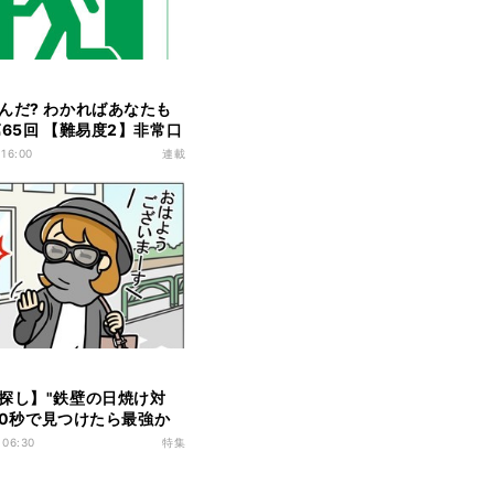
んだ? わかればあなたも
第65回 【難易度2】非常口
描かれている"緑の人"の
 16:00
連載
ってる?
探し】"鉄壁の日焼け対
 10秒で見つけたら最強か
違いだらけの新入社員
 06:30
特集