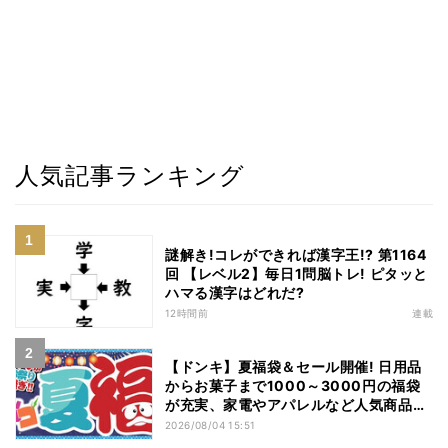
人気記事ランキング
謎解き!コレができれば漢字王!? 第1164
回 【レベル2】毎日1問脳トレ! ピタッと
ハマる漢字はどれだ?
12時間前
連載
【ドンキ】夏福袋＆セール開催! 日用品
からお菓子まで1000～3000円の福袋
が充実、家電やアパレルなど人気商品も
特価
2026/08/04 15:51