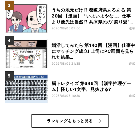
うちの地元だけ!? 都道府県あるある 第
20回 【漫画】「いよいよやな…」仕事
より優先は当然!? 兵庫県民の“祭り愛”が
熱すぎた
2026/08/05 07:00
連載
婚活してみたら 第140回 【漫画】仕事中
にマッチング成立! 上司にPC画面を見ら
れた結果…
2026/08/05 21:38
連載
脳トレクイズ 第646回 【漢字推理ゲー
ム】怪しい1文字、見抜ける?
2026/08/05 10:30
連載
ランキングをもっと見る