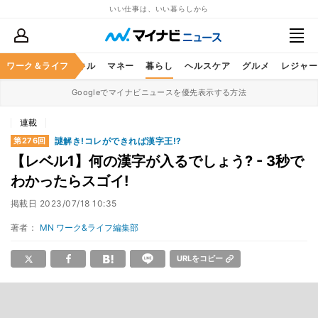
いい仕事は、いい暮らしから
ャリア
ワーク＆ライフ
ビジネススキル
マネー
暮らし
ヘルスケア
グルメ
レジャー
Googleでマイナビニュースを優先表示する方法
連載
謎解き!コレができれば漢字王!?
第276回
【レベル1】何の漢字が入るでしょう? - 3秒で
わかったらスゴイ!
掲載日
2023/07/18 10:35
著者：
MN ワーク&ライフ編集部
URLをコピー