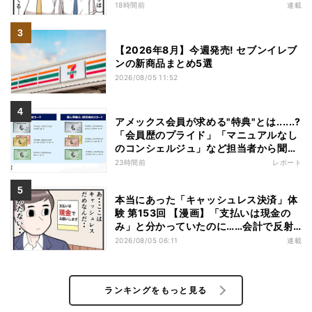
18時間前
連載
【2026年8月】今週発売! セブンイレブ
ンの新商品まとめ5選
2026/08/05 11:52
アメックス会員が求める"特典"とは......?
「会員歴のプライド」「マニュアルなし
のコンシェルジュ」など担当者から聞い
た"裏話"も
23時間前
レポート
本当にあった「キャッシュレス決済」体
験 第153回 【漫画】「支払いは現金の
み」と分かっていたのに……会計で反射
的に出してしまったものは
2026/08/05 06:11
連載
ランキングをもっと見る