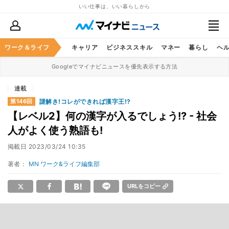
いい仕事は、いい暮らしから
ワーク＆ライフ
キャリア
ビジネススキル
マネー
暮らし
ヘ
Googleでマイナビニュースを優先表示する方法
連載
謎解き!コレができれば漢字王!?
第146回
【レベル2】何の漢字が入るでしょう!? - 社会
人がよく使う熟語も!
掲載日
2023/03/24 10:35
著者：
MN ワーク&ライフ編集部
URLをコピー