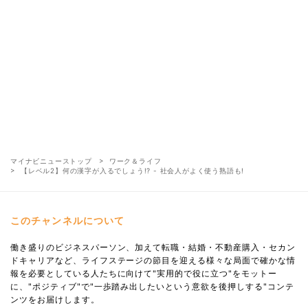
マイナビニューストップ
ワーク＆ライフ
【レベル2】何の漢字が入るでしょう!? - 社会人がよく使う熟語も!
このチャンネルについて
働き盛りのビジネスパーソン、加えて転職・結婚・不動産購入・セカン
ドキャリアなど、ライフステージの節目を迎える様々な局面で確かな情
報を必要としている人たちに向けて"実用的で役に立つ"をモットー
に、"ポジティブ"で"一歩踏み出したいという意欲を後押しする"コンテ
ンツをお届けします。