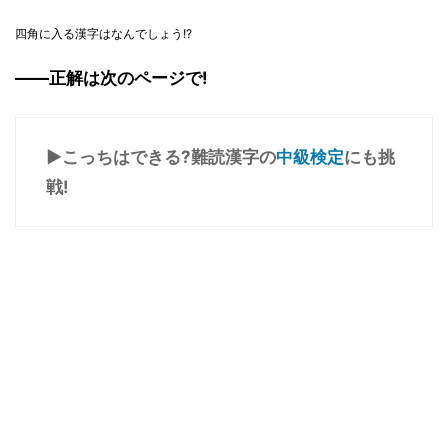
四角に入る漢字はなんでしょう!?
――正解は次のページで!
▶こっちはできる?難読漢字の
中級検定
にも挑
戦!