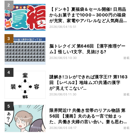
【ドンキ】夏福袋＆セール開催! 日用品
からお菓子まで1000～3000円の福袋
が充実、家電やアパレルなど人気商品も
特価
2026/08/04 15:51
脳トレクイズ 第646回 【漢字推理ゲー
ム】怪しい1文字、見抜ける?
2026/08/05 10:30
連載
謎解き!コレができれば漢字王!? 第1163
回 【レベル2】地味ムズ!共通の漢字
が“見えてこない”…
2026/08/05 11:30
連載
限界間近!? 共働き世帯のリアル物語 第
56回 【漫画】夫のある一言で始まっ
た、共働き夫婦の言い合い。妻も思わ
ず…
2026/08/05 08:17
連載