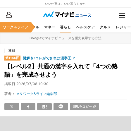
いい仕事は、いい暮らしから
ャリア
ワーク＆ライフ
ビジネススキル
マネー
暮らし
ヘルスケア
グルメ
レジャー
Googleでマイナビニュースを優先表示する方法
連載
謎解き!コレができれば漢字王!?
第1146回
【レベル2】共通の漢字を入れて「4つの熟
語」を完成させよう
掲載日
2026/07/08 10:30
著者：
MN ワーク&ライフ編集部
URLをコピー