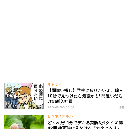
キャリア
【間違い探し】学生に戻りたいよ… 編 -
10秒で見つけたら最強かも! 間違いだら
けの新入社員
2024/04/09 06:30
特集
ビジネススキル
ど～れだ! 1分でデキる英語3択クイズ 第
42回 梅雨時に見かける「カタツムリ」!