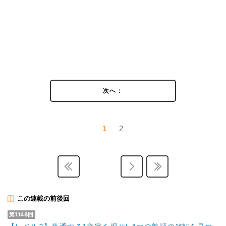
次へ：
1
2
この連載の前後回
第1148回