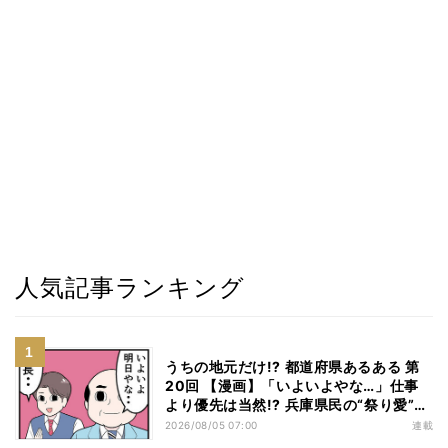
人気記事ランキング
うちの地元だけ!? 都道府県あるある 第
20回 【漫画】「いよいよやな…」仕事
より優先は当然!? 兵庫県民の“祭り愛”が
熱すぎた
2026/08/05 07:00
連載