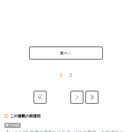
次へ：
1
2
この連載の前後回
第1146回