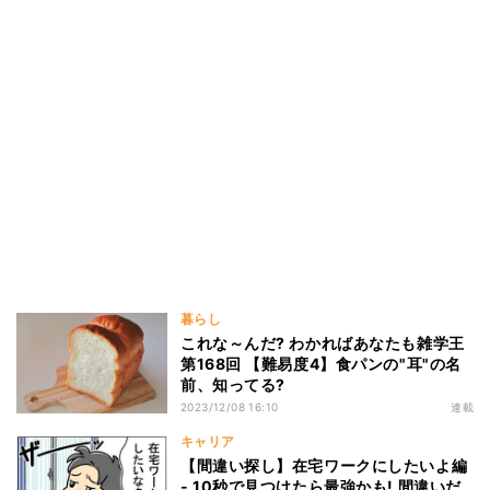
暮らし
これな～んだ? わかればあなたも雑学王
第168回 【難易度4】食パンの"耳"の名
前、知ってる?
2023/12/08 16:10
連載
キャリア
【間違い探し】在宅ワークにしたいよ編
- 10秒で見つけたら最強かも! 間違いだ