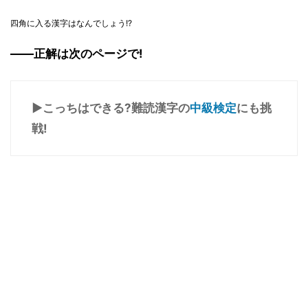
四角に入る漢字はなんでしょう!?
――正解は次のページで!
▶こっちはできる?難読漢字の
中級検定
にも挑
戦!