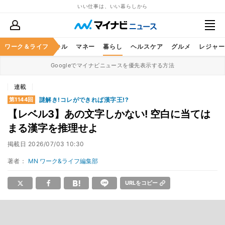
いい仕事は、いい暮らしから
ャリア
ワーク＆ライフ
ビジネススキル
マネー
暮らし
ヘルスケア
グルメ
レジャー
Googleでマイナビニュースを優先表示する方法
連載
謎解き!コレができれば漢字王!?
第1144回
【レベル3】あの文字しかない! 空白に当ては
まる漢字を推理せよ
掲載日
2026/07/03 10:30
著者：
MN ワーク&ライフ編集部
URLをコピー