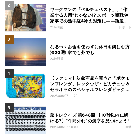
ワークマンの「ペルチェベスト」、"作
業する人用"じゃない!? スポーツ観戦や
家事での熱中症&冷え対策に――話題の
商品を徹底検証
21時間前
レポート
なるべくお金を使わずに休日を楽しむ方
法20選! 家でも外でも
23時間前
【ファミマ】対象商品を買うと「ポケモ
ンフレンダ」レックウザ・ピカチュウ＆
ゼラオラのスペシャルフレンダピックが
もらえるキャンペーン
2026/08/07 11:29
脳トレクイズ 第648回 【10秒以内に解
ける?】“仲間外れ”の漢字を見つけよう!
2026/08/07 10:30
連載