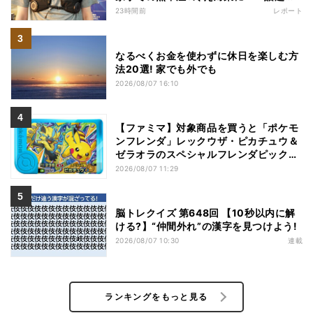
商品を徹底検証
23時間前
レポート
なるべくお金を使わずに休日を楽しむ方
法20選! 家でも外でも
2026/08/07 16:10
【ファミマ】対象商品を買うと「ポケモ
ンフレンダ」レックウザ・ピカチュウ＆
ゼラオラのスペシャルフレンダピックが
もらえるキャンペーン
2026/08/07 11:29
脳トレクイズ 第648回 【10秒以内に解
ける?】“仲間外れ”の漢字を見つけよう!
2026/08/07 10:30
連載
ランキングをもっと見る