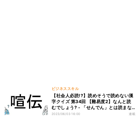
ビジネススキル
【社会人必読!?】読めそうで読めない漢
字クイズ 第34回 【難易度2】なんと読
むでしょう? - 「せんでん」とは読まな
い!?
2023/06/03 16:00
連載