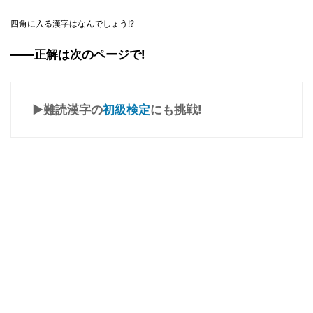
四角に入る漢字はなんでしょう!?
――正解は次のページで!
▶難読漢字の
初級検定
にも挑戦!