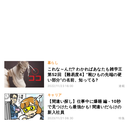
暮らし
これな～んだ? わかればあなたも雑学王
第52回 【難易度4】“靴ひもの先端の硬
い部分”の名前、知ってる?
2022/11/23 16:00
連載
キャリア
【間違い探し】仕事中に爆睡 編 - 10秒
で見つけたら最強かも! 間違いだらけの
新入社員
2023/11/21 06:30
特集