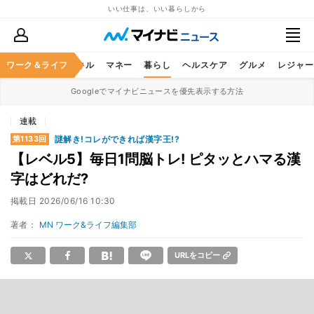
いい仕事は、いい暮らしから
ャリア
ワーク＆ライフ
ビジネススキル
マネー
暮らし
ヘルスケア
グルメ
レジャー
Googleでマイナビニュースを優先表示する方法
連載
謎解き!コレができれば漢字王!?
第1133回
【レベル5】毎日1問脳トレ! ピタッとハマる漢
字はどれだ?
掲載日
2026/06/16 10:30
著者：
MN ワーク&ライフ編集部
URLをコピー