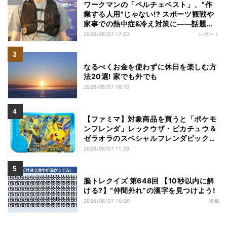
ワークマンの「ペルチェベスト」、"作
業する人用"じゃない!? スポーツ観戦や
家事での熱中症&冷え対策に――話題の
商品を徹底検証
2026/08/07 17:53
レポート
なるべくお金を使わずに休日を楽しむ方
法20選! 家でも外でも
2026/08/07 16:10
【ファミマ】対象商品を買うと「ポケモ
ンフレンダ」レックウザ・ピカチュウ＆
ゼラオラのスペシャルフレンダピックが
もらえるキャンペーン
2026/08/07 11:29
脳トレクイズ 第648回 【10秒以内に解
ける?】“仲間外れ”の漢字を見つけよう!
2026/08/07 10:30
連載