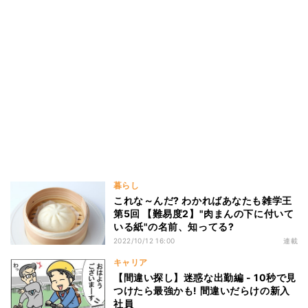
暮らし
これな～んだ? わかればあなたも雑学王
第5回 【難易度2】"肉まんの下に付いて
いる紙"の名前、知ってる?
2022/10/12 16:00
連載
キャリア
【間違い探し】迷惑な出勤編 - 10秒で見
つけたら最強かも! 間違いだらけの新入
社員