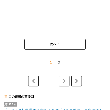
次へ：
1
2
この連載の前後回
第1123回