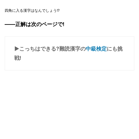
四角に入る漢字はなんでしょう!?
――正解は次のページで!
▶こっちはできる?難読漢字の
中級検定
にも挑
戦!