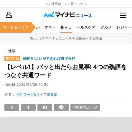
いい仕事は、いい暮らしから
ャリア
ワーク＆ライフ
ビジネススキル
マネー
暮らし
ヘルスケア
グルメ
レジャー
Googleでマイナビニュースを優先表示する方法
連載
謎解き!コレができれば漢字王!?
第1121回
【レベル1】パッと出たらお見事! 4つの熟語を
つなぐ共通ワード
掲載日
2026/05/26 10:30
著者：
MN ワーク&ライフ編集部
URLをコピー