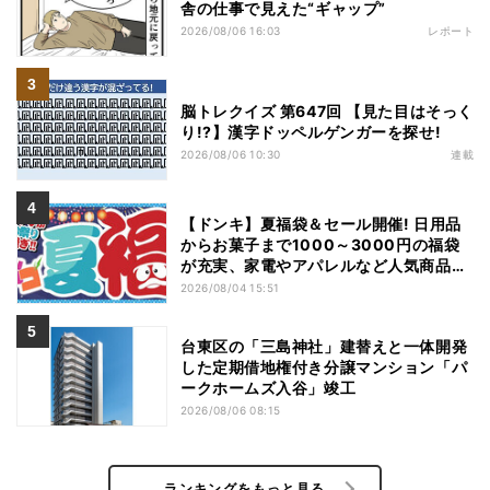
舎の仕事で見えた“ギャップ”
2026/08/06 16:03
レポート
脳トレクイズ 第647回 【見た目はそっく
り!?】漢字ドッペルゲンガーを探せ!
2026/08/06 10:30
連載
【ドンキ】夏福袋＆セール開催! 日用品
からお菓子まで1000～3000円の福袋
が充実、家電やアパレルなど人気商品も
特価
2026/08/04 15:51
台東区の「三島神社」建替えと一体開発
した定期借地権付き分譲マンション「パ
ークホームズ入谷」竣工
2026/08/06 08:15
ランキングをもっと見る