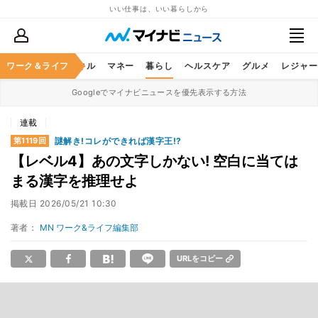
いい仕事は、いい暮らしから
ャリア
ワーク＆ライフ
ビジネススキル
マネー
暮らし
ヘルスケア
グルメ
レジャー
Googleでマイナビニュースを優先表示する方法
連載
謎解き!コレができれば漢字王!?
第1119回
【レベル4】あの文字しかない! 空白に当ては
まる漢字を推理せよ
掲載日
2026/05/21 10:30
著者：
MN ワーク&ライフ編集部
URLをコピー