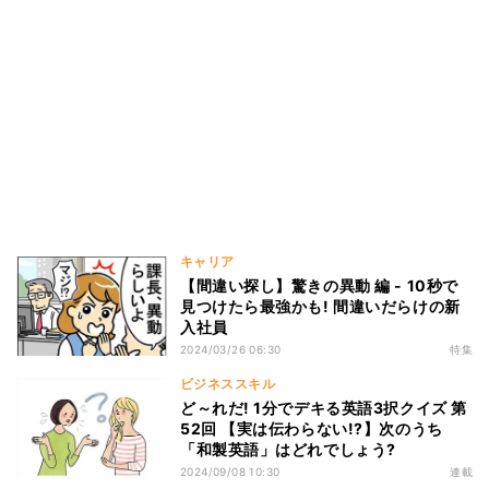
キャリア
【間違い探し】驚きの異動 編 - 10秒で
見つけたら最強かも! 間違いだらけの新
入社員
2024/03/26 06:30
特集
ビジネススキル
ど～れだ! 1分でデキる英語3択クイズ 第
52回 【実は伝わらない!?】次のうち
「和製英語」はどれでしょう?
2024/09/08 10:30
連載