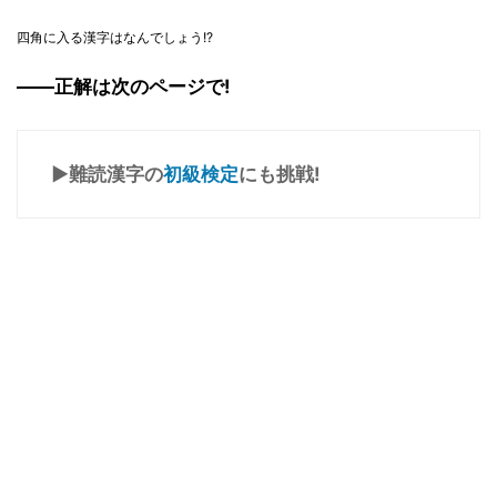
四角に入る漢字はなんでしょう!?
――正解は次のページで!
▶難読漢字の
初級検定
にも挑戦!