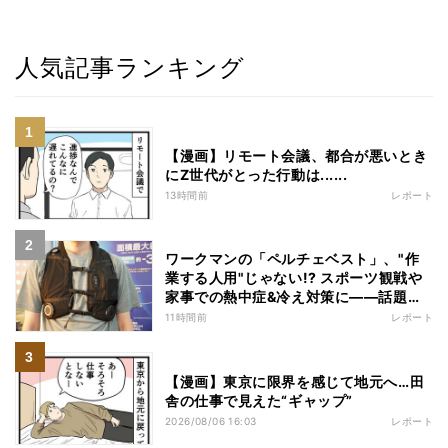
人気記事ランキング
【漫画】リモート会議、都合が悪いとき
にZ世代がとった行動は......
13時間前
レポート
ワークマンの「ペルチェベスト」、"作
業する人用"じゃない!? スポーツ観戦や
家事での熱中症&冷え対策に――話題の
商品を徹底検証
11時間前
レポート
【漫画】東京に限界を感じて地元へ…田
舎の仕事で見えた“ギャップ”
2026/08/06 16:03
レポート