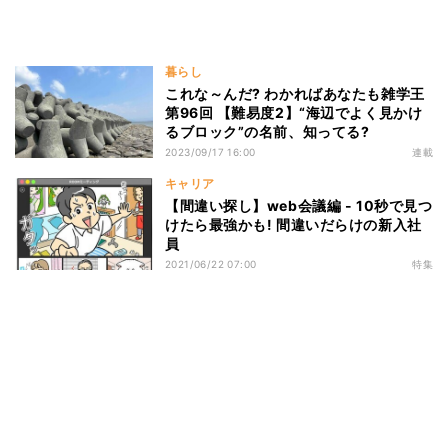
暮らし
これな～んだ? わかればあなたも雑学王
第96回 【難易度2】“海辺でよく見かけ
るブロック”の名前、知ってる?
2023/09/17 16:00
連載
キャリア
【間違い探し】web会議編 - 10秒で見つ
けたら最強かも! 間違いだらけの新入社
員
2021/06/22 07:00
特集