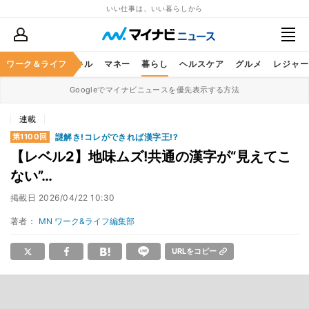
いい仕事は、いい暮らしから
ャリア
ワーク＆ライフ
ビジネススキル
マネー
暮らし
ヘルスケア
グルメ
レジャー
Googleでマイナビニュースを優先表示する方法
連載
謎解き!コレができれば漢字王!?
第1100回
【レベル2】地味ムズ!共通の漢字が“見えてこ
ない”…
掲載日
2026/04/22 10:30
著者：
MN ワーク&ライフ編集部
URLをコピー