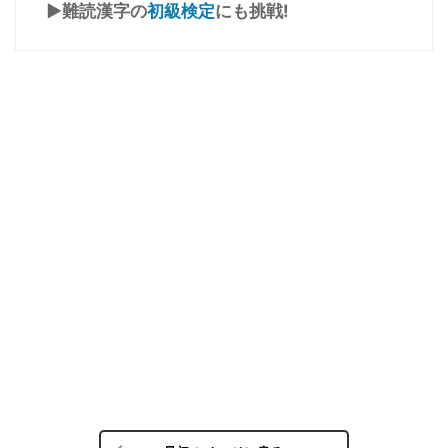
▶難読漢字の
初級検定
にも挑戦!