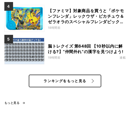
【ファミマ】対象商品を買うと「ポケモ
ンフレンダ」レックウザ・ピカチュウ＆
ゼラオラのスペシャルフレンダピックが
もらえるキャンペーン
18時間前
脳トレクイズ 第648回 【10秒以内に解
ける?】“仲間外れ”の漢字を見つけよう!
19時間前
連載
ランキングをもっと見る
もっと見る