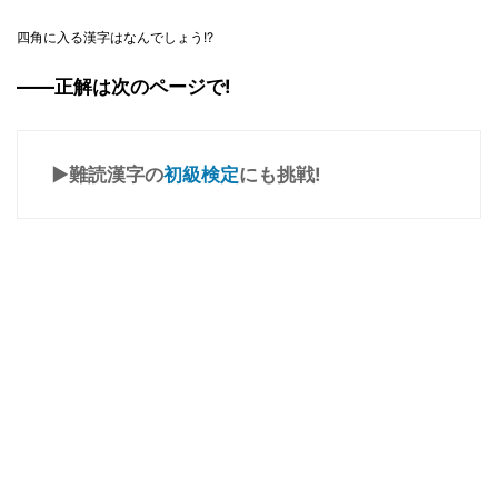
四角に入る漢字はなんでしょう!?
――正解は次のページで!
▶難読漢字の
初級検定
にも挑戦!