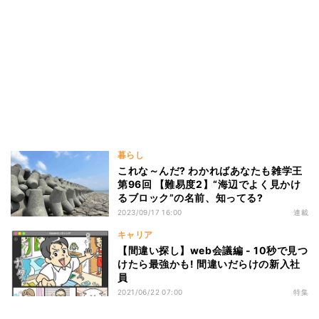
暮らし
これな～んだ? わかればあなたも雑学王
第96回 【難易度2】“海辺でよく見かけ
るブロック”の名前、知ってる?
2023/09/17 16:00
連載
キャリア
【間違い探し】web会議編 - 10秒で見つ
けたら最強かも! 間違いだらけの新入社
員
2021/06/22 07:00
特集