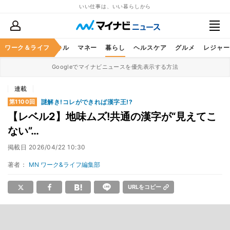
いい仕事は、いい暮らしから
ャリア
ワーク＆ライフ
ビジネススキル
マネー
暮らし
ヘルスケア
グルメ
レジャー
Googleでマイナビニュースを優先表示する方法
連載
謎解き!コレができれば漢字王!?
第1100回
【レベル2】地味ムズ!共通の漢字が“見えてこ
ない”…
掲載日
2026/04/22 10:30
著者：
MN ワーク&ライフ編集部
URLをコピー