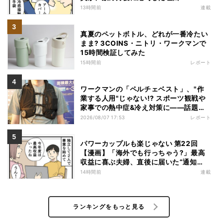
13時間前
連載
真夏のペットボトル、どれが一番冷たい
まま? 3COINS・ニトリ・ワークマンで
15時間検証してみた
15時間前
レポート
ワークマンの「ペルチェベスト」、"作
業する人用"じゃない!? スポーツ観戦や
家事での熱中症&冷え対策に――話題の
商品を徹底検証
2026/08/07 17:53
レポート
パワーカップルも楽じゃない 第22回
【漫画】「海外でも行っちゃう?」最高
収益に喜ぶ夫婦、直後に届いた“通知
書”で現実に戻された
14時間前
連載
ランキングをもっと見る