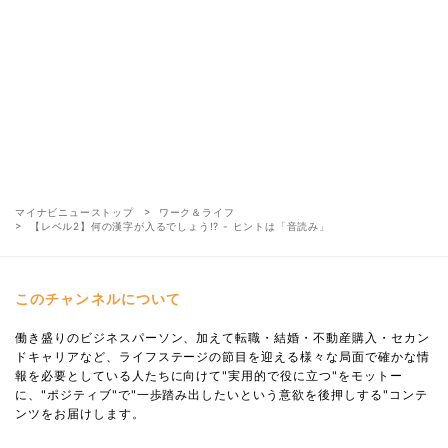
マイナビニューストップ
ワーク＆ライフ
【レベル2】何の漢字が入るでしょう!? - ヒントは「音読み」
このチャンネルについて
働き盛りのビジネスパーソン、加えて転職・結婚・不動産購入・セカン
ドキャリアなど、ライフステージの節目を迎える様々な局面で確かな情
報を必要としている人たちに向けて"実用的で役に立つ"をモットー
に、"ポジティブ"で"一歩踏み出したいという意欲を後押しする"コンテ
ンツをお届けします。