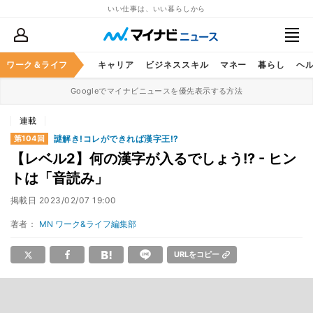
いい仕事は、いい暮らしから
ワーク＆ライフ
キャリア
ビジネススキル
マネー
暮らし
ヘ
Googleでマイナビニュースを優先表示する方法
連載
謎解き!コレができれば漢字王!?
第104回
【レベル2】何の漢字が入るでしょう!? - ヒン
トは「音読み」
掲載日
2023/02/07 19:00
著者：
MN ワーク&ライフ編集部
URLをコピー