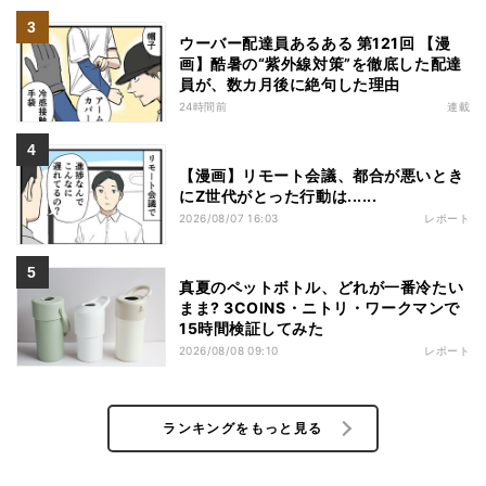
ウーバー配達員あるある 第121回 【漫
画】酷暑の“紫外線対策”を徹底した配達
員が、数カ月後に絶句した理由
24時間前
連載
【漫画】リモート会議、都合が悪いとき
にZ世代がとった行動は......
2026/08/07 16:03
レポート
真夏のペットボトル、どれが一番冷たい
まま? 3COINS・ニトリ・ワークマンで
15時間検証してみた
2026/08/08 09:10
レポート
ランキングをもっと見る