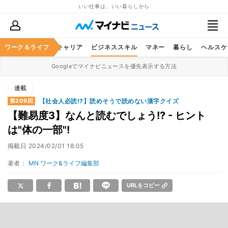
いい仕事は、いい暮らしから
ワーク＆ライフ
キャリア
ビジネススキル
マネー
暮らし
ヘルスケ
Googleでマイナビニュースを優先表示する方法
連載
【社会人必読!?】読めそうで読めない漢字クイズ
第209回
【難易度3】なんと読むでしょう!? - ヒント
は"体の一部"!
掲載日
2024/02/01 18:05
著者：
MN ワーク&ライフ編集部
URLをコピー