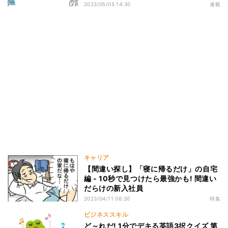
かも!
2023/05/05 14:30
連載
キャリア
【間違い探し】「寝に帰るだけ」の自宅
編 - 10秒で見つけたら最強かも! 間違い
だらけの新入社員
2023/04/11 06:30
特集
ビジネススキル
ど～れだ! 1分でデキる英語3択クイズ 第