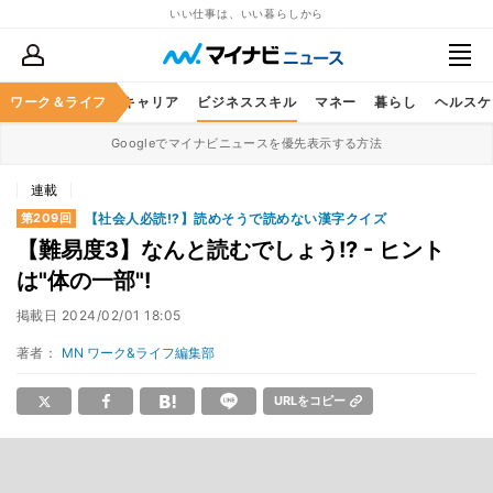
いい仕事は、いい暮らしから
ワーク＆ライフ
キャリア
ビジネススキル
マネー
暮らし
ヘルスケ
Googleでマイナビニュースを優先表示する方法
連載
【社会人必読!?】読めそうで読めない漢字クイズ
第209回
【難易度3】なんと読むでしょう!? - ヒント
は"体の一部"!
掲載日
2024/02/01 18:05
著者：
MN ワーク&ライフ編集部
URLをコピー