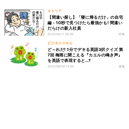
キャリア
【間違い探し】「寝に帰るだけ」の自宅
編 - 10秒で見つけたら最強かも! 間違い
だらけの新入社員
2023/04/11 06:30
特集
ビジネススキル
ど～れだ! 1分でデキる英語3択クイズ 第
7回 梅雨に聞こえる『カエルの鳴き声』
を英語で表現すると…?
2023/06/09 10:00
連載