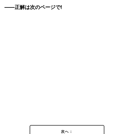
――正解は次のページで!
次へ：