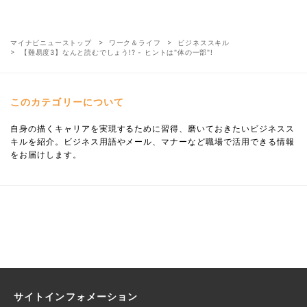
マイナビニューストップ
ワーク＆ライフ
ビジネススキル
【難易度3】なんと読むでしょう!? - ヒントは"体の一部"!
このカテゴリーについて
自身の描くキャリアを実現するために習得、磨いておきたいビジネスス
キルを紹介。ビジネス用語やメール、マナーなど職場で活用できる情報
をお届けします。
サイトインフォメーション