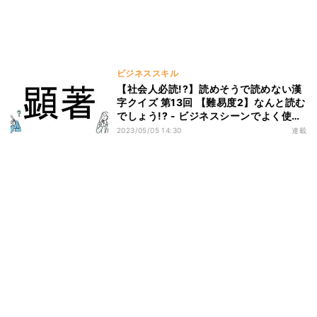
ビジネススキル
【社会人必読!?】読めそうで読めない漢
字クイズ 第13回 【難易度2】なんと読む
でしょう!? - ビジネスシーンでよく使う
かも!
2023/05/05 14:30
連載