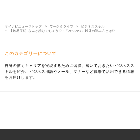
マイナビニューストップ
ワーク＆ライフ
ビジネススキル
【難易度5】なんと読むでしょう!? -「みつみつ」以外の読み方とは!?
このカテゴリーについて
自身の描くキャリアを実現するために習得、磨いておきたいビジネスス
キルを紹介。ビジネス用語やメール、マナーなど職場で活用できる情報
をお届けします。