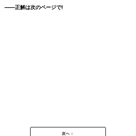
――正解は次のページで!
次へ：