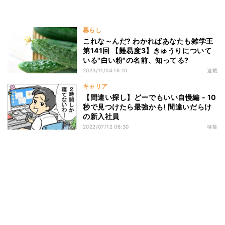
暮らし
これな～んだ? わかればあなたも雑学王
第141回 【難易度3】きゅうりについて
いる"白い粉"の名前、知ってる?
2023/11/04 16:10
連載
キャリア
【間違い探し】どーでもいい自慢編 - 10
秒で見つけたら最強かも! 間違いだらけ
の新入社員
2022/07/12 06:30
特集