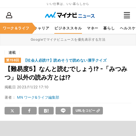
いい仕事は、いい暮らしから
ワーク＆ライフ
キャリア
ビジネススキル
マネー
暮らし
ヘルスケ
Googleでマイナビニュースを優先表示する方法
連載
【社会人必読!?】読めそうで読めない漢字クイズ
第158回
【難易度5】なんと読むでしょう!? -「みつみ
つ」以外の読み方とは!?
掲載日
2023/11/22 17:10
著者：
MN ワーク&ライフ編集部
URLをコピー