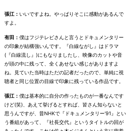
張江：
いいですよね。やっぱりそこに感動があるんで
すよ。
有田：
僕はフジテレビさんと言うとドキュメンタリー
の印象が結構強いんです。『白線ながし』はドラマ
(『白線流し』)にもなりましたし、映像のカットや音
が頭の中に残って、全くあせない感じがありますよ
ね。見ていた当時はただの記者だったので、単純に視
聴者と同じ位置の目線で印象に残っている作品です。
張江：
僕は基本的に自分の作ったものが一番なんです
けど(笑)、あえて挙げるとすれば、皆さん知らないと
思うんですが、昔NHKで『ドキュメンタリー’91』とい
う番組があって、『社長交代』というタイトルの回が
あったんです。これは佐々木ベジさんという方に密着