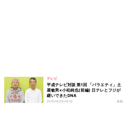
テレビ
平成テレビ対談 第1回 「バラエティ」土
屋敏男×小松純也(前編) 日テレとフジが
継いできたDNA
2019/04/09 06:00
連載