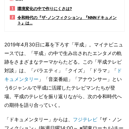
環境変化の中で作りにくさは?
1
令和時代の『ザ･ノンフィクション』『NNNドキュメン
2
ト』は…
2019年4月30日に幕を下ろす「平成」。マイナビニュ
ースでは、「平成」の中で生み出されたエンタメの軌
跡をさまざまなテーマからたどる。この「平成テレビ
対談」は、「バラエティ」「クイズ」「ドラマ」「
ド
キュメンタリー
」「音楽番組」「アナウンサー」とい
う6ジャンルで平成に活躍したテレビマンたちが登
場。平成のテレビを振り返りながら、次の令和時代へ
の期待を語り合っていく。
「ドキュメンタリー」からは、
フジテレビ
『ザ・ノン
フィクション』(毎週日曜14:00～ ※関東ローカル)チー