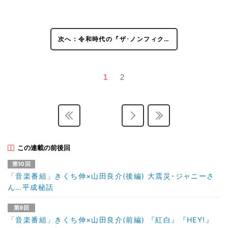
次へ：令和時代の『ザ･ノンフィク…
1
2
この連載の前後回
第10回
「音楽番組」きくち伸×山田良介(後編) 大震災･ジャニーさ
ん…平成秘話
第9回
「音楽番組」きくち伸×山田良介(前編) 『紅白』『HEY!』