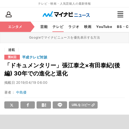
テレビ・映画・人気芸能人の最新情報
エンタメ
芸能
テレビ
ラジオ
映画
YouTube
BS・
Googleでマイナビニュースを優先表示する方法
連載
平成テレビ対談
第8回
「ドキュメンタリー」張江泰之×有田泰紀(後
編) 30年での進化と退化
掲載日
2019/04/19 06:00
著者：
中島優
URLをコピー