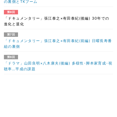
の裏側とTKブーム
第8回
「ドキュメンタリー」張江泰之×有田泰紀(後編) 30年での
進化と退化
第7回
「ドキュメンタリー」張江泰之×有田泰紀(前編) 日曜長寿番
組の裏側
第6回
「ドラマ」山田良明×八木康夫(後編) 多様性･脚本家育成･視
聴率…平成の課題