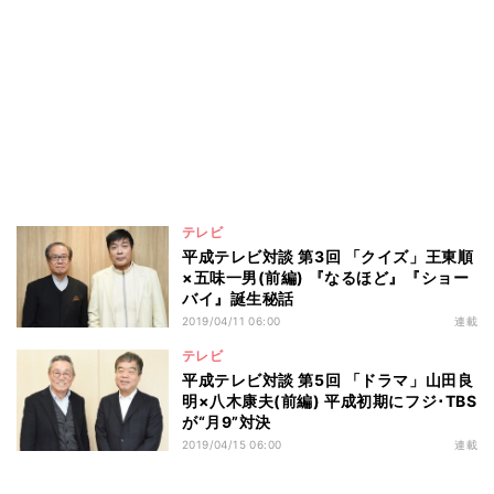
テレビ
平成テレビ対談 第3回 「クイズ」王東順
×五味一男(前編) 『なるほど』『ショー
バイ』誕生秘話
2019/04/11 06:00
連載
テレビ
平成テレビ対談 第5回 「ドラマ」山田良
明×八木康夫(前編) 平成初期にフジ･TBS
が“月9”対決
2019/04/15 06:00
連載