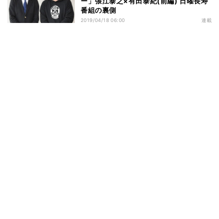
ー」張江泰之×有田泰紀(前編) 日曜長寿
番組の裏側
2019/04/18 06:00
連載