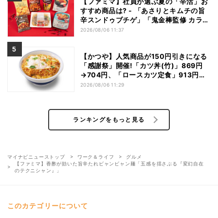
【ファミマ】社員が選ぶ夏の「辛活」お
すすめ商品は? - 「あさりとキムチの旨
辛スンドゥブチゲ」「鬼金棒監修 カラシ
ビ焼き味噌らー麺」「辛さがやみつき!
2026/08/06 11:37
ヤンニョムチキン」など
【かつや】人気商品が150円引きになる
「感謝祭」開催!「カツ丼(竹)」869円
→704円、「ロースカツ定食」913円
→748円に - 8日間限定
2026/08/06 11:29
ランキングをもっと見る
マイナビニューストップ
ワーク＆ライフ
グルメ
【ファミマ】香酢が効いた旨辛たれビャンビャン麺「五感を揺さぶる『変幻自在
のテクニシャン』」
このカテゴリーについて