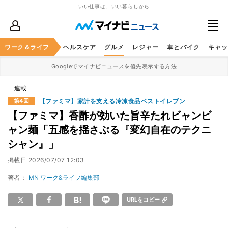
いい仕事は、いい暮らしから
ワーク＆ライフ
マネー
暮らし
ヘルスケア
グルメ
レジャー
車とバイク
キャッ
Googleでマイナビニュースを優先表示する方法
連載
【ファミマ】家計を支える冷凍食品ベストイレブン
第4回
【ファミマ】香酢が効いた旨辛たれビャンビ
ャン麺「五感を揺さぶる『変幻自在のテクニ
シャン』」
掲載日
2026/07/07 12:03
著者：
MN ワーク&ライフ編集部
URLをコピー