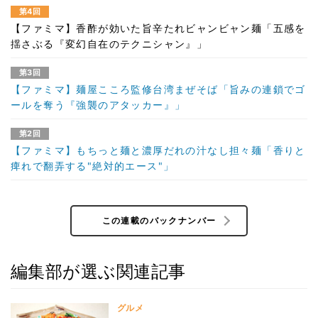
第4回
【ファミマ】香酢が効いた旨辛たれビャンビャン麺「五感を
揺さぶる『変幻自在のテクニシャン』」
第3回
【ファミマ】麺屋こころ監修台湾まぜそば「旨みの連鎖でゴ
ールを奪う『強襲のアタッカー』」
第2回
【ファミマ】もちっと麺と濃厚だれの汁なし担々麺「香りと
痺れで翻弄する"絶対的エース"」
この連載のバックナンバー
編集部が選ぶ関連記事
グルメ