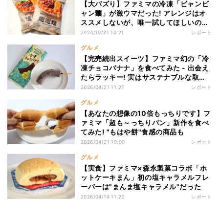
【大バズり】ファミマの冷凍「ビャンビ
ャン麺」が激ウマだった! アレンジはオ
ススメしないが、唯一試してほしいの
が……
2024/10/21 10:21
レポート
グルメ
【完売続出スイーツ】ファミマ幻の「冷
凍チョコバナナ」を食べてみた - 出会え
たらラッキー! 実はサステナブルな取り
組み
2026/04/21 11:27
レポート
グルメ
【あなたの想像の10倍もっちりです】フ
ァミマ「超も～っちりパン」新作を食べ
てみた! "もはや餅"食感の商品も
2026/04/21 10:00
レポート
グルメ
【実食】ファミマ×森永製菓コラボ「ホ
ットケーキまん」初の塩キャラメルフレ
ーバーは"まんま塩キャラメル"だった
2026/04/14 11:22
レポート