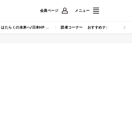
会員ページ
メニュー
はたらくの未来へ/日本HP
読者コーナー
おすすめナビ
マイナビB