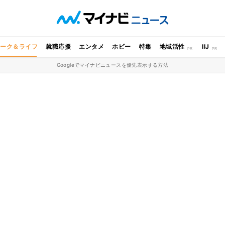
ワーク＆ライフ
就職応援
エンタメ
ホビー
特集
地域活性
IIJ
Googleでマイナビニュースを優先表示する方法