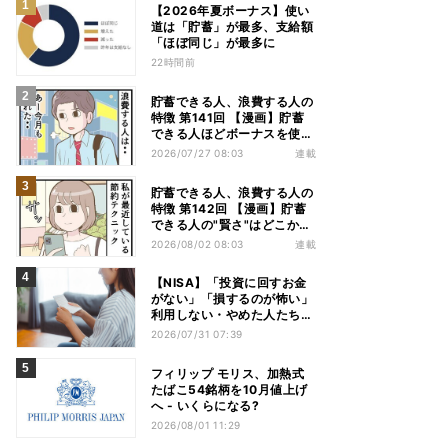
【2026年夏ボーナス】使い
道は「貯蓄」が最多、支給額
「ほぼ同じ」が最多に
22時間前
貯蓄できる人、浪費する人の
特徴 第141回 【漫画】貯蓄
できる人ほどボーナスを使
う!? その差は"買う目的"にあ
2026/07/27 08:03
連載
った
貯蓄できる人、浪費する人の
特徴 第142回 【漫画】貯蓄
できる人の"賢さ"はどこか
ら? スーパーでの意外な習慣
2026/08/02 08:03
連載
【NISA】「投資に回すお金
がない」「損するのが怖い」
利用しない・やめた人たちの
リアルな本音
2026/07/31 07:39
フィリップ モリス、加熱式
たばこ54銘柄を10月値上げ
へ - いくらになる?
2026/08/01 11:29