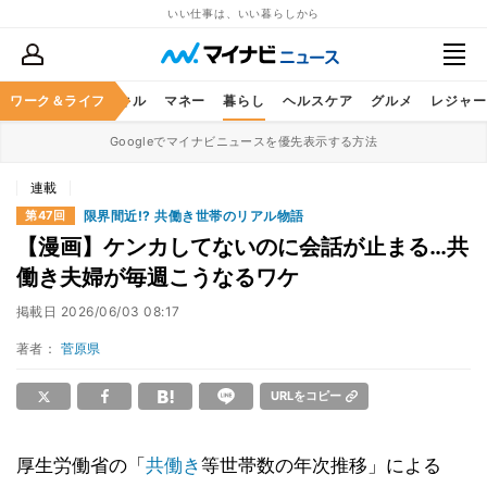
いい仕事は、いい暮らしから
ャリア
ワーク＆ライフ
ビジネススキル
マネー
暮らし
ヘルスケア
グルメ
レジャー
Googleでマイナビニュースを優先表示する方法
連載
限界間近!? 共働き世帯のリアル物語
第47回
【漫画】ケンカしてないのに会話が止まる…共
働き夫婦が毎週こうなるワケ
掲載日
2026/06/03 08:17
著者：
菅原県
URLをコピー
厚生労働省の「
共働き
等世帯数の年次推移」による