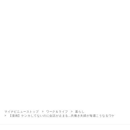
マイナビニューストップ
ワーク＆ライフ
暮らし
【漫画】ケンカしてないのに会話が止まる…共働き夫婦が毎週こうなるワケ