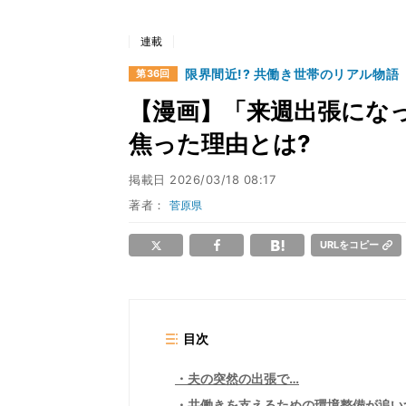
連載
限界間近!? 共働き世帯のリアル物語
第36回
【漫画】「来週出張にな
焦った理由とは?
掲載日
2026/03/18 08:17
著者：
菅原県
URLをコピー
目次
夫の突然の出張で…
共働きを支えるための環境整備が追い