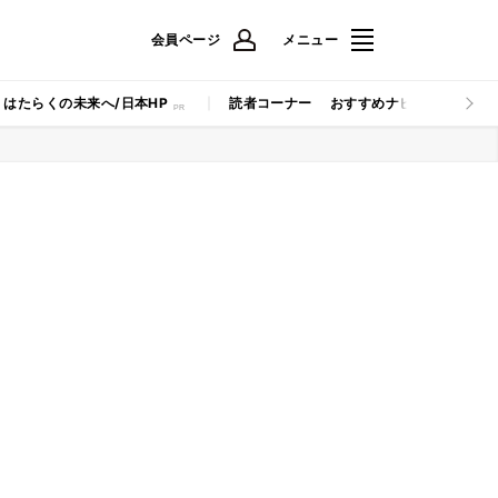
会員ページ
メニュー
はたらくの未来へ/日本HP
読者コーナー
おすすめナビ
マイナビB