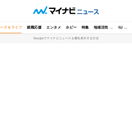
ワーク＆ライフ
就職応援
エンタメ
ホビー
特集
地域活性
IIJ
Googleでマイナビニュースを優先表示する方法