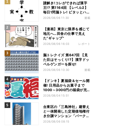
謎解き!コレができれば漢字
王!? 第1164回 【レベル2】
毎日1問脳トレ! ピタッとハマ
る漢字はどれだ?
2026/08/06 11:30
連載
【漫画】東京に限界を感じて
地元へ…田舎の仕事で見え
た“ギャップ”
2026/08/06 16:03
レポート
脳トレクイズ 第647回 【見
た目はそっくり!?】漢字ドッ
ペルゲンガーを探せ!
2026/08/06 10:30
連載
【ドンキ】夏福袋＆セール開
催! 日用品からお菓子まで
1000～3000円の福袋が充
実、家電やアパレルなど人気
2026/08/04 15:51
商品も特価
台東区の「三島神社」建替え
と一体開発した定期借地権付
き分譲マンション「パークホ
ームズ入谷」竣工
2026/08/06 08:15