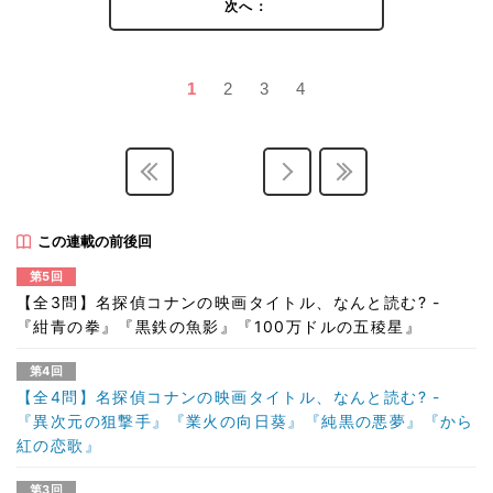
次へ：
1
2
3
4
この連載の前後回
第5回
【全3問】名探偵コナンの映画タイトル、なんと読む? -
『紺青の拳』『黒鉄の魚影』『100万ドルの五稜星』
第4回
【全4問】名探偵コナンの映画タイトル、なんと読む? -
『異次元の狙撃手』『業火の向日葵』『純黒の悪夢』『から
紅の恋歌』
第3回