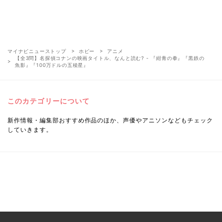
マイナビニューストップ
ホビー
アニメ
【全3問】名探偵コナンの映画タイトル、なんと読む? - 『紺青の拳』『黒鉄の
魚影』『100万ドルの五稜星』
このカテゴリーについて
新作情報・編集部おすすめ作品のほか、声優やアニソンなどもチェック
していきます。