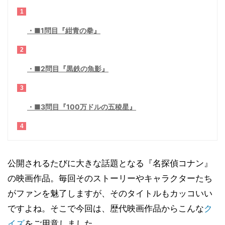
1
■1問目『紺青の拳』
2
■2問目『黒鉄の魚影』
3
■3問目『100万ドルの五稜星』
4
公開されるたびに大きな話題となる『名探偵コナン』
の映画作品。毎回そのストーリーやキャラクターたち
がファンを魅了しますが、そのタイトルもカッコいい
ですよね。そこで今回は、歴代映画作品からこんな
ク
イズ
をご用意しました。