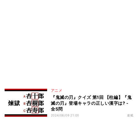
アニメ
『鬼滅の刃』クイズ 第1回 【柱編】『鬼
滅の刃』登場キャラの正しい漢字は? -
全5問
2024/06/09 21:00
連載