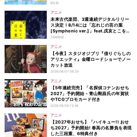
6分前
アニメ
未来古代楽団、3週連続デジタルリリー
ス決定！8/14には「忘れじの言の葉
[Symphonic ver.]」feat.戌亥とこを配
信
23時間前
アニメ
【今夜】スタジオジブリ『借りぐらしの
アリエッティ』金曜ロードショーでノー
カット放送
2026/08/07 06:24
アニメ
【5年連続完売】「名探偵コナンおせち
2027」予約開始 - 青山剛昌氏の年賀状
やTCGプロモカード付き
2026/08/06 13:46
アニメ
【2027年おせち】「ハイキュー!! おせ
ち2027」予約開始! 春高の名勝負を表現
した三段重、6特典付き