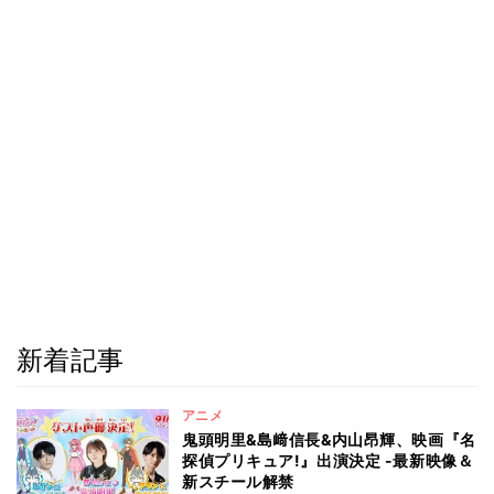
新着記事
アニメ
鬼頭明里&島﨑信長&内山昂輝、映画『名
探偵プリキュア!』出演決定 -最新映像＆
新スチール解禁