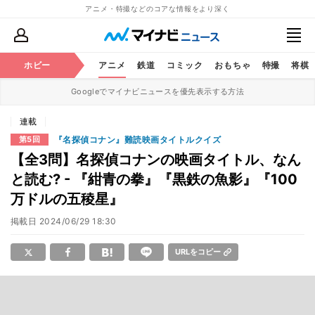
アニメ・特撮などのコアな情報をより深く
ホビー
アニメ
鉄道
コミック
おもちゃ
特撮
将棋
Googleでマイナビニュースを優先表示する方法
連載
『名探偵コナン』難読映画タイトルクイズ
第5回
【全3問】名探偵コナンの映画タイトル、なん
と読む? - 『紺青の拳』『黒鉄の魚影』『100
万ドルの五稜星』
掲載日
2024/06/29 18:30
URLをコピー