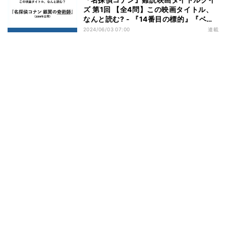
ズ 第1回 【全4問】この映画タイトル、
なんと読む? - 『14番目の標的』『ベイ
カー街の亡霊』『迷宮の十字路』『銀翼
2024/06/03 07:00
連載
の奇術師』