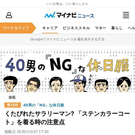
いい仕事は、いい暮らしから
ワーク＆ライフ
キャリア
ビジネススキル
マネー
暮らし
ヘ
Googleでマイナビニュースを優先表示する方法
連載
40男の「NG」な休日服
第35回
くたびれたサラリーマン? 「ステンカラーコー
ト」を着る時の注意点
掲載日
2020/12/27 17:20