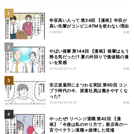
年収高い人って 第24回 【漫画】年収が
高い先輩がコンビニATMを使わない理由
23時間前
連載
やばい後輩 第144回 【漫画】後輩はもう
帰る気だった!? 夏の外回りで価値観の違
いを実感
2026/08/06 20:41
連載
非正規雇用にまつわる実話 第60回 コン
プラ時代の今、派遣社員は働きやすくな
った?
2026/08/06 08:00
連載
やったぜ! リベンジ退職 第42回 【漫
画】「今後は私のやり方で」新店長の一
言でベテラン退職→崩壊した現場