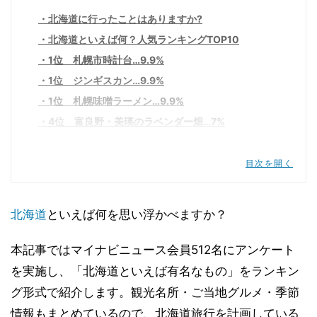
北海道に行ったことはありますか?
北海道といえば何？人気ランキングTOP10
1位 札幌市時計台…9.9%
1位 ジンギスカン…9.9%
1位 札幌味噌ラーメン…9.9%
4位 富良野・美瑛のラベンダー畑…7%
5位 夕張メロン…6.7%
6位 海鮮丼…4.8%
目次を開く
7位 五稜郭…3.7%
8位 ニセコ…3.5%
北海道
といえば何を思い浮かべますか？
8位 カニ料理…3.5%
10位 旭山動物園…2.7%
本記事ではマイナビニュース会員512名にアンケート
北海道を訪れるのにおすすめの季節は
を実施し、「北海道といえば有名なもの」をランキン
北海道といえば「自然」、「グルメ」、「歴史」の
グ形式で紹介します。観光名所・ご当地グルメ・季節
どれも外せない!
情報もまとめているので、北海道旅行を計画している