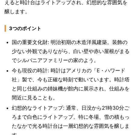
えると時計台はライトアップされ、幻想的な雰囲気を
醸します。
3つのポイント
国の重要文化財: 明治初期の木造洋風建築。装飾の
少ない外観でありながら、白い壁や赤い屋根がまる
でシルバニアファミリーの家のよう。
今も現役の時計: 時計はアメリカの「E・ハワード
社」製で、今も正確な時刻で動いています。時計塔
と同じ仕組みの姉妹機が館内に展示され、仕組みを
間近に見ることも。
幻想的なライトアップ: 通常、日没から21時30分ご
ろまで白色にライトアップ。特に冬場、雪の積もっ
たなかで光る時計台は一層幻想的な雰囲気を醸しま