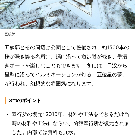
五稜郭
五稜郭とその周辺は公園として整備され、約1500本の
桜が咲き誇る名所に。掘に沿って遊歩道が続き、手漕
ぎボートを楽しむこともできます。冬には、日没から
星型に沿ってイルミネーションが灯る「五稜星の夢」
が行われ、幻想的な雰囲気になります。
3つのポイント
奉行所の復元: 2010年、材料や工法をできるだけ当
時の材料や工法にならい、函館奉行所が復元されま
した。内部では資料も展示。