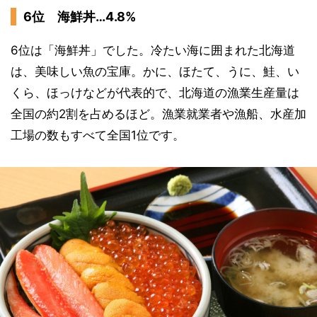
6位 海鮮丼…4.8%
6位は「海鮮丼」でした。冷たい海に囲まれた北海道
は、美味しい魚の宝庫。かに、ほたて、うに、鮭、い
くら、ほっけなどが代表的で、北海道の漁業生産量は
全国の約2割を占めるほど。漁業就業者や漁船、水産加
工場の数もすべて全国1位です。