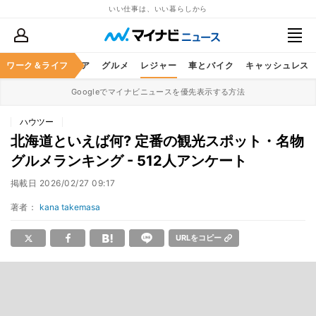
いい仕事は、いい暮らしから
暮らし
ワーク＆ライフ
ヘルスケア
グルメ
レジャー
車とバイク
キャッシュレス
Googleでマイナビニュースを優先表示する方法
ハウツー
北海道といえば何? 定番の観光スポット・名物
グルメランキング - 512人アンケート
掲載日
2026/02/27 09:17
著者：
kana takemasa
URLをコピー