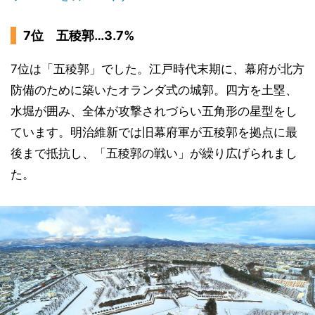
7位 五稜郭…3.7%
7位は「五稜郭」でした。江戸時代末期に、幕府が北方
防備のために築いたオランダ式の城郭。四方を土塁、
水堀が囲み、全体が攻撃されづらい五角形の星型をし
ています。明治維新では旧幕府軍が五稜郭を拠点に最
後まで抵抗し、「五稜郭の戦い」が繰り広げられまし
た。