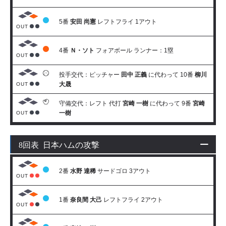
5番
安田 尚憲
レフトフライ 1アウト
OUT
4番
Ｎ・ソト
フォアボール ランナー：1塁
OUT
投手交代：ピッチャー
田中 正義
に代わって 10番
柳川
大晟
OUT
守備交代：レフト 代打
宮崎 一樹
に代わって 9番
宮崎
一樹
OUT
8回表 日本ハムの攻撃
2番
水野 達稀
サードゴロ 3アウト
OUT
1番
奈良間 大己
レフトフライ 2アウト
OUT