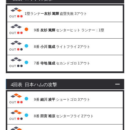
1塁ランナー
友杉 篤輝
盗塁失敗 3アウト
OUT
9番
友杉 篤輝
センターヒット ランナー：1塁
OUT
8番
小川 龍成
ライトフライ 2アウト
OUT
7番
寺地 隆成
セカンドゴロ 1アウト
OUT
4回表 日本ハムの攻撃
9番
細川 凌平
ショートゴロ 3アウト
OUT
8番
田宮 裕涼
センターフライ 2アウト
OUT