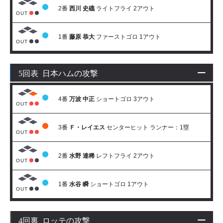
2番
西川 史礁
ライトフライ 2アウト
OUT
1番
藤原 恭大
ファーストゴロ 1アウト
OUT
5回表 日本ハムの攻撃
4番
万波 中正
ショートゴロ 3アウト
OUT
3番
Ｆ・レイエス
センターヒット ランナー：1塁
OUT
2番
水野 達稀
レフトフライ 2アウト
OUT
1番
水谷 瞬
ショートゴロ 1アウト
OUT
4回裏 ロッテの攻撃