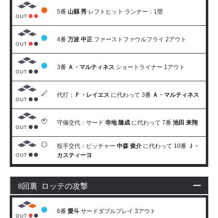
5番
山縣 秀
レフトヒット ランナー：1塁
OUT
4番
万波 中正
ファーストファウルフライ 2アウト
OUT
3番
Ａ・マルティネス
ショートライナー 1アウト
OUT
代打：
Ｆ・レイエス
に代わって 3番
Ａ・マルティネス
OUT
守備交代：サード
寺地 隆成
に代わって 7番
池田 来翔
OUT
投手交代：ピッチャー
中森 俊介
に代わって 10番
Ｊ・
カスティーヨ
OUT
8回裏 ロッテの攻撃
6番
愛斗
サードダブルプレイ 3アウト
OUT