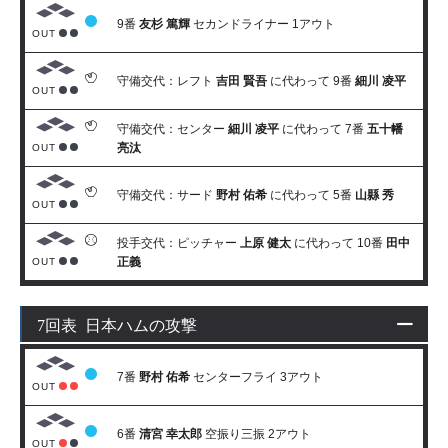
9番
友杉 篤輝
セカンドライナー 1アウト
OUT
守備交代：レフト
吉田 賢吾
に代わって 9番
細川 凌平
OUT
守備交代：センター
細川 凌平
に代わって 7番
五十幡
亮汰
OUT
守備交代：サード
野村 佑希
に代わって 5番
山縣 秀
OUT
投手交代：ピッチャー
上原 健太
に代わって 10番
田中
正義
OUT
7回表 日本ハムの攻撃
7番
野村 佑希
センターフライ 3アウト
OUT
6番
清宮 幸太郎
空振り三振 2アウト
OUT