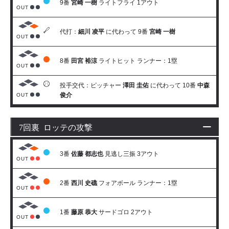
9番
宮崎 一樹
ライトフライ 1アウト
OUT
代打：
細川 凌平
に代わって 9番
宮崎 一樹
OUT
8番
田宮 裕涼
ライトヒット ランナー：1塁
OUT
投手交代：ピッチャー
澤田 圭佑
に代わって 10番
中森
俊介
OUT
7回裏 ロッテの攻撃
3番
佐藤 都志也
見逃し三振 3アウト
OUT
2番
西川 史礁
フォアボール ランナー：1塁
OUT
1番
藤原 恭大
サードゴロ 2アウト
OUT