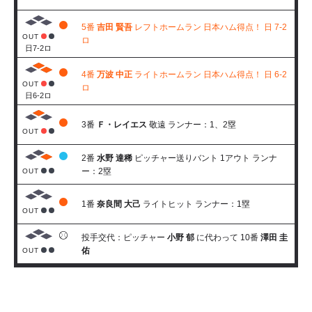
5番
吉田 賢吾
レフトホームラン 日本ハム得点！ 日 7-2
OUT
ロ
日7-2ロ
4番
万波 中正
ライトホームラン 日本ハム得点！ 日 6-2
OUT
ロ
日6-2ロ
3番
Ｆ・レイエス
敬遠 ランナー：1、2塁
OUT
2番
水野 達稀
ピッチャー送りバント 1アウト ランナ
ー：2塁
OUT
1番
奈良間 大己
ライトヒット ランナー：1塁
OUT
投手交代：ピッチャー
小野 郁
に代わって 10番
澤田 圭
佑
OUT