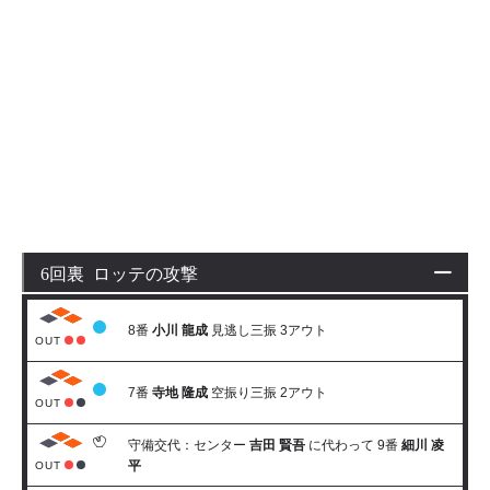
6回裏 ロッテの攻撃
8番
小川 龍成
見逃し三振 3アウト
OUT
7番
寺地 隆成
空振り三振 2アウト
OUT
守備交代：センター
吉田 賢吾
に代わって 9番
細川 凌
平
OUT