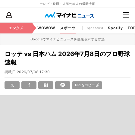
テレビ・映画・人気芸能人の最新情報
BS・CS番組
エンタメ
話題
WOWOW
スポーツ
Spotify
FO
Sponsored
Googleでマイナビニュースを優先表示する方法
ロッテ vs 日本ハム 2026年7月8日のプロ野球
速報
掲載日
2026/07/08 17:30
URLをコピー