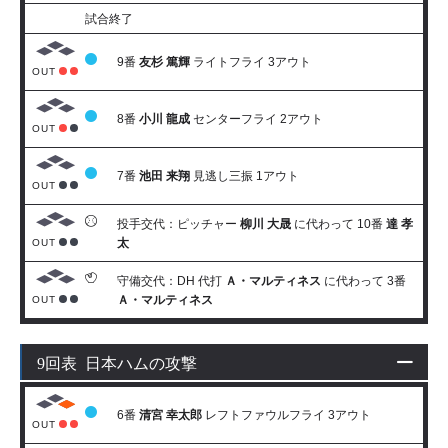
試合終了
9番
友杉 篤輝
ライトフライ 3アウト
OUT
8番
小川 龍成
センターフライ 2アウト
OUT
7番
池田 来翔
見逃し三振 1アウト
OUT
投手交代：ピッチャー
柳川 大晟
に代わって 10番
達 孝
太
OUT
守備交代：DH 代打
Ａ・マルティネス
に代わって 3番
Ａ・マルティネス
OUT
9回表 日本ハムの攻撃
6番
清宮 幸太郎
レフトファウルフライ 3アウト
OUT