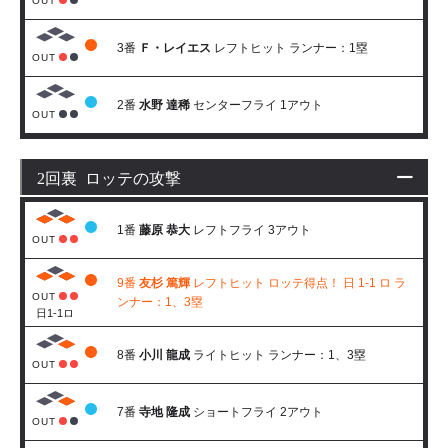
OUT
3番
Ｆ・レイエス
レフトヒット ランナー：1塁
OUT
2番
水野 達稀
センターフライ 1アウト
OUT
2回裏 ロッテの攻撃
1番
藤原 恭大
レフトフライ 3アウト
OUT
9番
友杉 篤輝
レフトヒット ロッテ得点！ 日 1-1 ロ ラ
OUT
ンナー：1、3塁
日1-1ロ
8番
小川 龍成
ライトヒット ランナー：1、3塁
OUT
7番
寺地 隆成
ショートフライ 2アウト
OUT