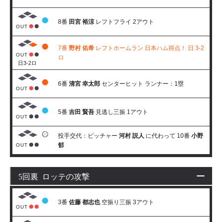
8番
田宮 裕涼
レフトフライ 2アウト
OUT
7番
野村 佑希
レフトホームラン 日本ハム得点！ 日 3-2
OUT
ロ
日3-2ロ
6番
清宮 幸太郎
センターヒット ランナー：1塁
OUT
5番
吉田 賢吾
見逃し三振 1アウト
OUT
投手交代：ピッチャー
河村 説人
に代わって 10番
小野
郁
OUT
5回裏 ロッテの攻撃
3番
佐藤 都志也
空振り三振 3アウト
OUT