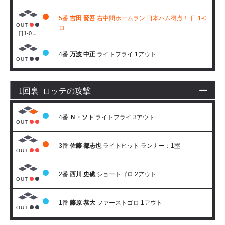
5番
吉田 賢吾
右中間ホームラン 日本ハム得点！ 日 1-0
OUT
ロ
日1-0ロ
4番
万波 中正
ライトフライ 1アウト
OUT
1回裏 ロッテの攻撃
4番
Ｎ・ソト
ライトフライ 3アウト
OUT
3番
佐藤 都志也
ライトヒット ランナー：1塁
OUT
2番
西川 史礁
ショートゴロ 2アウト
OUT
1番
藤原 恭大
ファーストゴロ 1アウト
OUT