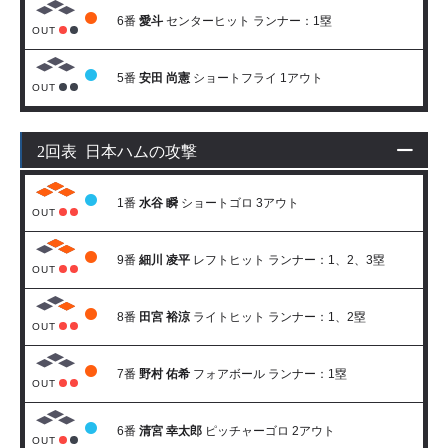
6番
愛斗
センターヒット ランナー：1塁
OUT
5番
安田 尚憲
ショートフライ 1アウト
OUT
2回表 日本ハムの攻撃
1番
水谷 瞬
ショートゴロ 3アウト
OUT
9番
細川 凌平
レフトヒット ランナー：1、2、3塁
OUT
8番
田宮 裕涼
ライトヒット ランナー：1、2塁
OUT
7番
野村 佑希
フォアボール ランナー：1塁
OUT
6番
清宮 幸太郎
ピッチャーゴロ 2アウト
OUT