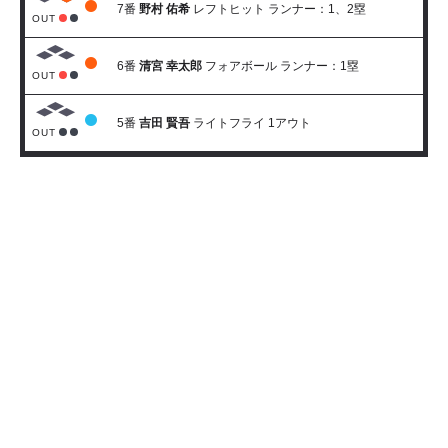
7番
野村 佑希
レフトヒット ランナー：1、2塁
OUT
6番
清宮 幸太郎
フォアボール ランナー：1塁
OUT
5番
吉田 賢吾
ライトフライ 1アウト
OUT