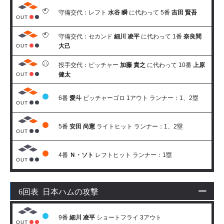
守備交代：レフト
水谷 瞬
に代わって 5番
吉田 賢吾
OUT
守備交代：セカンド
細川 凌平
に代わって 1番
奈良間
大己
OUT
投手交代：ピッチャー
加藤 貴之
に代わって 10番
上原
健太
OUT
6番
愛斗
ピッチャーゴロ 1アウト ランナー：1、2塁
OUT
5番
安田 尚憲
ライトヒット ランナー：1、2塁
OUT
4番
Ｎ・ソト
レフトヒット ランナー：1塁
OUT
6回表 日本ハムの攻撃
9番
細川 凌平
ショートフライ 3アウト
OUT