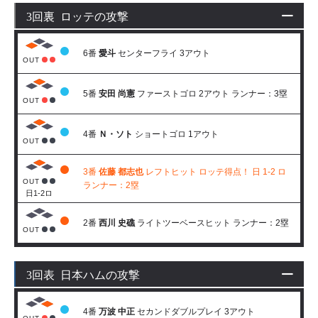
3回裏 ロッテの攻撃
6番
愛斗
センターフライ 3アウト
OUT
5番
安田 尚憲
ファーストゴロ 2アウト ランナー：3塁
OUT
4番
Ｎ・ソト
ショートゴロ 1アウト
OUT
3番
佐藤 都志也
レフトヒット ロッテ得点！ 日 1-2 ロ
OUT
ランナー：2塁
日1-2ロ
2番
西川 史礁
ライトツーベースヒット ランナー：2塁
OUT
3回表 日本ハムの攻撃
4番
万波 中正
セカンドダブルプレイ 3アウト