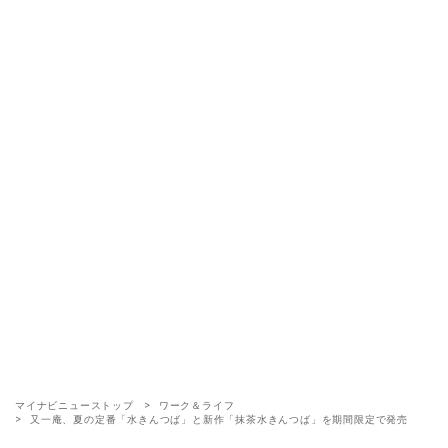
マイナビニューストップ
ワーク＆ライフ
又一庵、夏の定番「水きんつば」と新作「抹茶水きんつば」を期間限定で発売