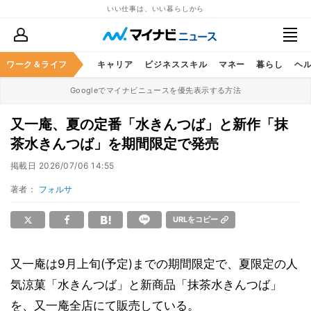
いい仕事は、いい暮らしから
ワーク＆ライフ
キャリア
ビジネススキル
マネー
暮らし
ヘ
Googleでマイナビニュースを優先表示する方法
又一庵、夏の定番「水きんつば」と新作「抹
茶水きんつば」を期間限定で発売
掲載日
2026/07/06 14:55
著者：
フォルサ
URLをコピー
又一庵は9月上旬(予定)までの期間限定で、夏限定の人
気涼菓「水きんつば」と新商品「抹茶水きんつば」
を、又一庵全店にて販売している。