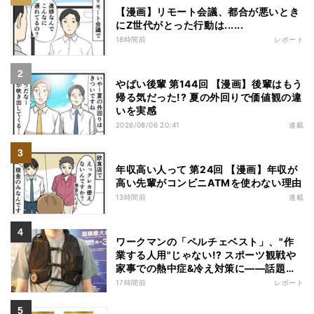
【漫画】リモート会議、都合が悪いとき
にZ世代がとった行動は......
18時間前
レポート
やばい後輩 第144回 【漫画】後輩はもう
帰る気だった!? 夏の外回りで価値観の違
いを実感
2026/08/06 20:41
連載
年収高い人って 第24回 【漫画】年収が
高い先輩がコンビニATMを使わない理由
13時間前
連載
ワークマンの「ペルチェベスト」、"作
業する人用"じゃない!? スポーツ観戦や
家事での熱中症&冷え対策に――話題の
商品を徹底検証
17時間前
レポート