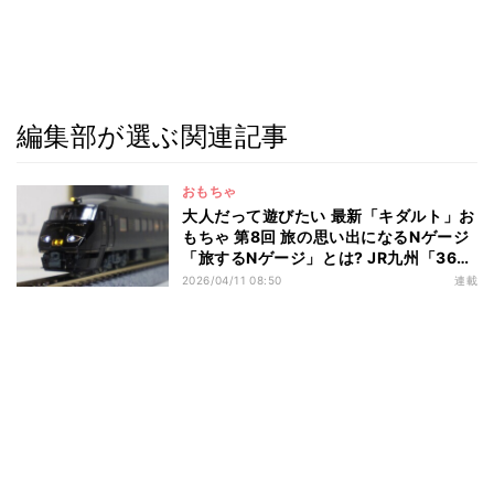
編集部が選ぶ関連記事
おもちゃ
大人だって遊びたい 最新「キダルト」お
もちゃ 第8回 旅の思い出になるNゲージ
「旅するNゲージ」とは? JR九州「36ぷ
らす3」登場
2026/04/11 08:50
連載