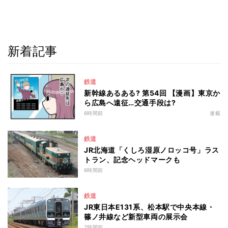
新着記事
鉄道
新幹線あるある? 第54回 【漫画】東京か
ら広島へ遠征…交通手段は?
6時間前
連載
鉄道
JR北海道「くしろ湿原ノロッコ号」ラス
トラン、記念ヘッドマークも
6時間前
鉄道
JR東日本E131系、松本駅で中央本線・
篠ノ井線など新型車両の展示会
7時間前