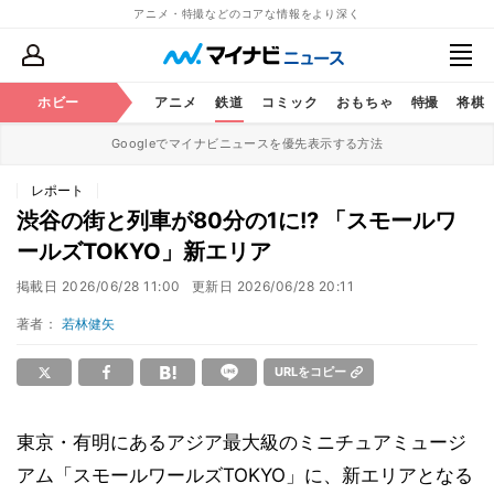
アニメ・特撮などのコアな情報をより深く
ホビー
アニメ
鉄道
コミック
おもちゃ
特撮
将棋
Googleでマイナビニュースを優先表示する方法
レポート
渋谷の街と列車が80分の1に!? 「スモールワ
ールズTOKYO」新エリア
掲載日
2026/06/28 11:00
更新日
2026/06/28 20:11
著者：
若林健矢
URLをコピー
東京・有明にあるアジア最大級のミニチュアミュージ
アム「スモールワールズTOKYO」に、新エリアとなる