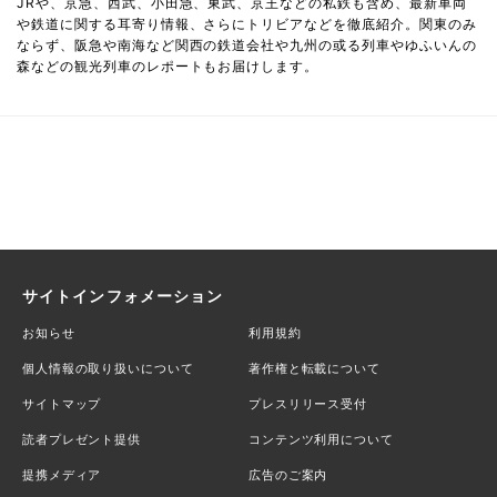
JRや、京急、西武、小田急、東武、京王などの私鉄も含め、最新車両
や鉄道に関する耳寄り情報、さらにトリビアなどを徹底紹介。関東のみ
ならず、阪急や南海など関西の鉄道会社や九州の或る列車やゆふいんの
森などの観光列車のレポートもお届けします。
サイトインフォメーション
お知らせ
利用規約
個人情報の取り扱いについて
著作権と転載について
サイトマップ
プレスリリース受付
読者プレゼント提供
コンテンツ利用について
提携メディア
広告のご案内