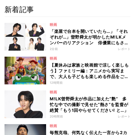
新着記事
映画
「楽屋で台本を開いていたら…」「それ
ぞれが…」曽野舜太が明かしたM!LKメ
ンバーのリアクション 俳優業にもさら
なる意欲
2分前
レポート
映画
【夏休みは家族と映画館で涼しく楽しも
う】ファミリー編：アニメから実写ま
で、大人も子どもも楽しめる作品をご紹
介 - 編集部が注目する最新映画5選
12時間前
映画
M!LK曽野舜太が作品に加えた“艶” 多
忙な中での撮影で見せた“熱さ”を監督が
絶賛「もう1回やらせてください! と…」
20時間前
レポート
映画
毎熊克哉、何気なく伝えた一言から2カ