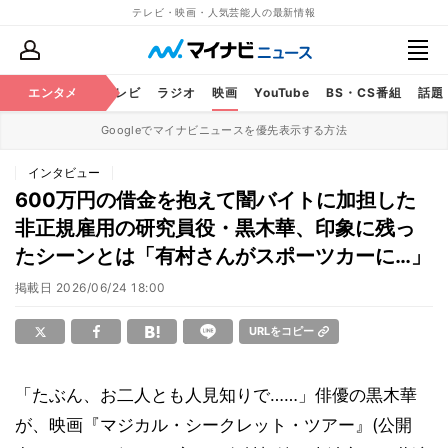
テレビ・映画・人気芸能人の最新情報
エンタメ
芸能
テレビ
ラジオ
映画
YouTube
BS・CS番組
話題
Googleでマイナビニュースを優先表示する方法
インタビュー
600万円の借金を抱えて闇バイトに加担した
非正規雇用の研究員役・黒木華、印象に残っ
たシーンとは「有村さんがスポーツカーに…」
掲載日
2026/06/24 18:00
URLをコピー
「たぶん、お二人とも人見知りで……」俳優の黒木華
が、映画『マジカル・シークレット・ツアー』(公開