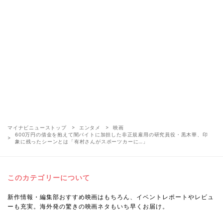
マイナビニューストップ
エンタメ
映画
600万円の借金を抱えて闇バイトに加担した非正規雇用の研究員役・黒木華、印
象に残ったシーンとは「有村さんがスポーツカーに…」
このカテゴリーについて
新作情報・編集部おすすめ映画はもちろん、イベントレポートやレビュ
ーも充実。海外発の驚きの映画ネタもいち早くお届け。