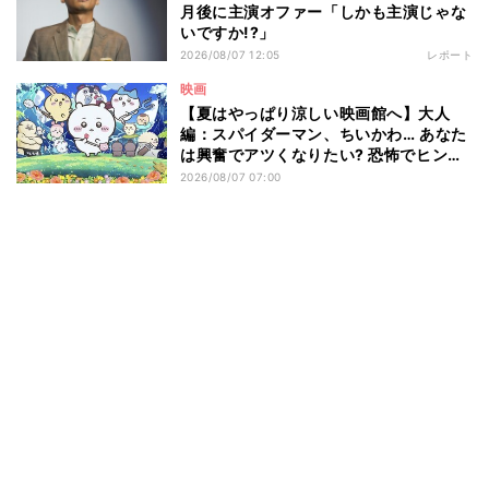
月後に主演オファー「しかも主演じゃな
いですか!?」
2026/08/07 12:05
レポート
映画
【夏はやっぱり涼しい映画館へ】大人
編：スパイダーマン、ちいかわ… あなた
は興奮でアツくなりたい? 恐怖でヒンヤ
リしたい? - 編集部が注目する最新映画5
2026/08/07 07:00
選