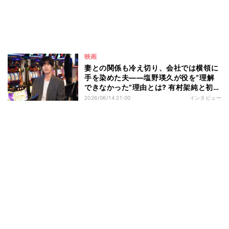
映画
妻との関係も冷え切り、会社では横領に
手を染めた夫――塩野瑛久が役を“理解
できなかった”理由とは? 有村架純と初共
演で夫婦役「お互いの視点から関係性を
2026/06/14 21:00
インタビュー
掘り下げることで…」