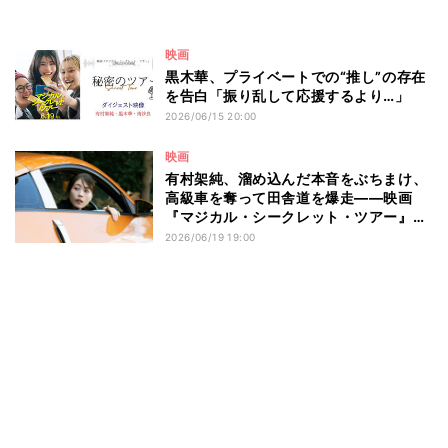
映画
黒木華、プライベートでの“推し”の存在
を告白「振り乱して応援するより…」
2026/06/15 20:00
映画
有村架純、溜め込んだ本音をぶちまけ、
高級車を奪って田舎道を爆走――映画
『マジカル・シークレット・ツアー』本
編映像&場面写真
2026/06/19 19:00