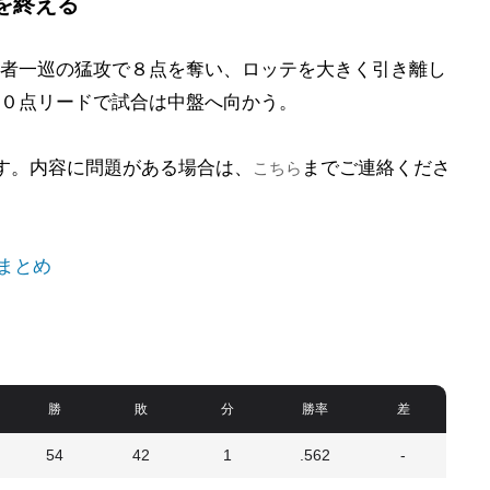
を終える
者一巡の猛攻で８点を奪い、ロッテを大きく引き離し
０点リードで試合は中盤へ向かう。
ます。内容に問題がある場合は、
までご連絡くださ
こちら
まとめ
勝
敗
分
勝率
差
54
42
1
.562
-