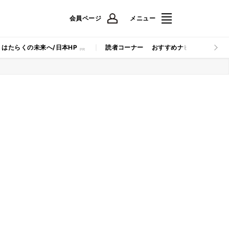
会員ページ
メニュー
はたらくの未来へ/日本HP
読者コーナー
おすすめナビ
マイナビB