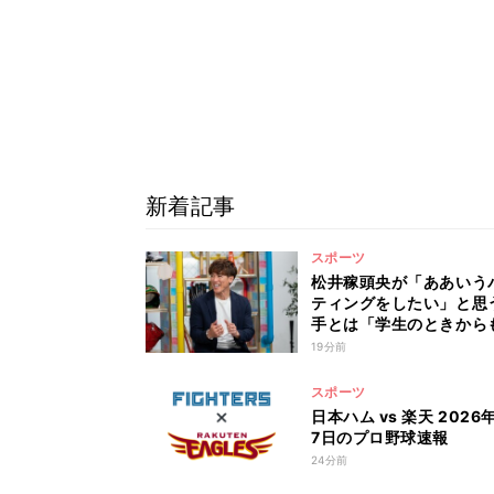
新着記事
スポーツ
松井稼頭央が「ああいう
ティングをしたい」と思
手とは「学生のときから
すごかった」
19分前
スポーツ
日本ハム vs 楽天 2026
7日のプロ野球速報
24分前