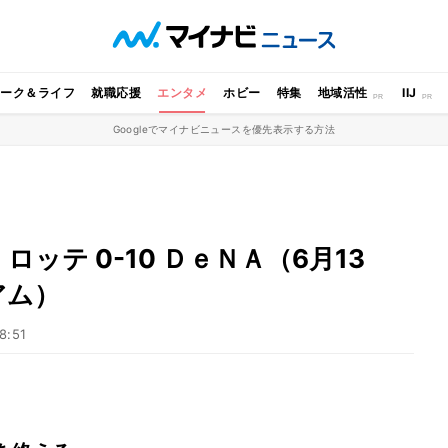
ワーク＆ライフ
就職応援
エンタメ
ホビー
特集
地域活性
IIJ
Googleでマイナビニュースを優先表示する方法
ッテ 0-10 ＤｅＮＡ（6月13
アム）
8:51