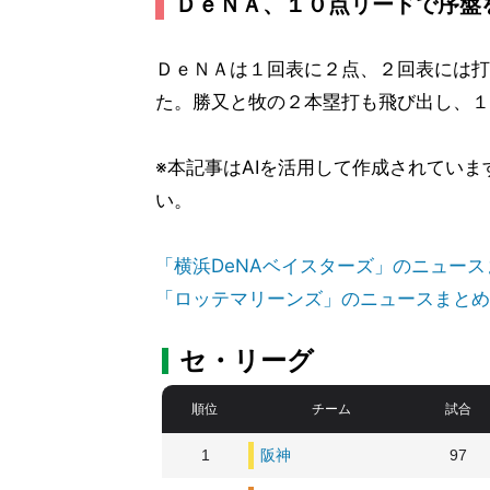
ＤｅＮＡ、１０点リードで序盤
ＤｅＮＡは１回表に２点、２回表には打
た。勝又と牧の２本塁打も飛び出し、１
※本記事はAIを活用して作成されてい
い。
「横浜DeNAベイスターズ」のニュース
「ロッテマリーンズ」のニュースまとめ
セ・リーグ
順位
チーム
試合
1
阪神
97