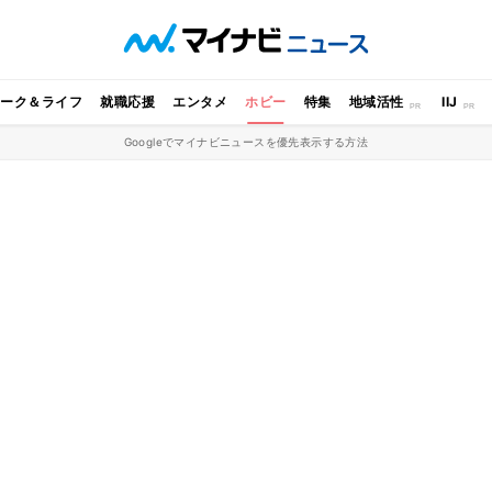
ワーク＆ライフ
就職応援
エンタメ
ホビー
特集
地域活性
IIJ
Googleでマイナビニュースを優先表示する方法