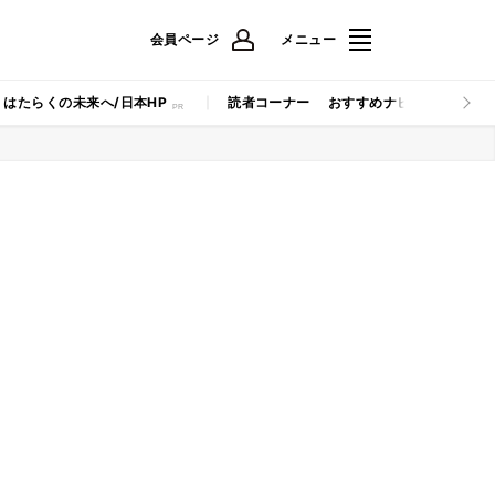
会員ページ
メニュー
はたらくの未来へ/日本HP
読者コーナー
おすすめナビ
マイナビB