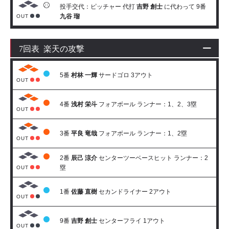
投手交代：ピッチャー 代打
吉野 創士
に代わって 9番
九谷 瑠
OUT
7回表 楽天の攻撃
5番
村林 一輝
サードゴロ 3アウト
OUT
4番
浅村 栄斗
フォアボール ランナー：1、2、3塁
OUT
3番
平良 竜哉
フォアボール ランナー：1、2塁
OUT
2番
辰己 涼介
センターツーベースヒット ランナー：2
塁
OUT
1番
佐藤 直樹
セカンドライナー 2アウト
OUT
9番
吉野 創士
センターフライ 1アウト
OUT