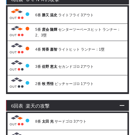
6番
勝又 温史
ライトフライ 3アウト
OUT
5番
度会 隆輝
センターツーベースヒット ランナー：
2、3塁
OUT
4番
筒香 嘉智
ライトヒット ランナー：1塁
OUT
3番
佐野 恵太
セカンドゴロ 2アウト
OUT
2番
牧 秀悟
ピッチャーゴロ 1アウト
OUT
6回表 楽天の攻撃
8番
太田 光
サードゴロ 3アウト
OUT