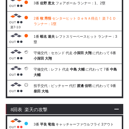
3番
佐野 恵太
フォアボール ランナー：1、2塁
OUT
2番
牧 秀悟
センターヒット ＤｅＮＡ得点！ 楽 7-1 Ｄ
OUT
ランナー：1塁
楽7-1Ｄ
1番
蝦名 達夫
レフトスリーベースヒット ランナー：3
塁
OUT
守備交代：セカンド 代走
小深田 大翔
に代わって 6番
小深田 大翔
OUT
守備交代：レフト 代走
中島 大輔
に代わって 7番
中島
大輔
OUT
投手交代：ピッチャー 代打
渡邊 佳明
に代わって 9番
柴田 大地
OUT
8回表 楽天の攻撃
3番
平良 竜哉
キャッチャーファウルフライ 3アウト
OUT