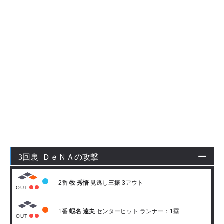
3回裏 ＤｅＮＡの攻撃
2番
牧 秀悟
見逃し三振 3アウト
OUT
1番
蝦名 達夫
センターヒット ランナー：1塁
OUT