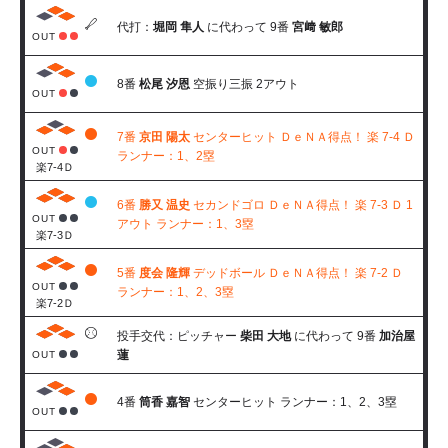
代打：
堀岡 隼人
に代わって 9番
宮﨑 敏郎
OUT
8番
松尾 汐恩
空振り三振 2アウト
OUT
7番
京田 陽太
センターヒット ＤｅＮＡ得点！ 楽 7-4 Ｄ
OUT
ランナー：1、2塁
楽7-4Ｄ
6番
勝又 温史
セカンドゴロ ＤｅＮＡ得点！ 楽 7-3 Ｄ 1
OUT
アウト ランナー：1、3塁
楽7-3Ｄ
5番
度会 隆輝
デッドボール ＤｅＮＡ得点！ 楽 7-2 Ｄ
OUT
ランナー：1、2、3塁
楽7-2Ｄ
投手交代：ピッチャー
柴田 大地
に代わって 9番
加治屋
蓮
OUT
4番
筒香 嘉智
センターヒット ランナー：1、2、3塁
OUT