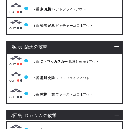
9番
東 克樹
レフトフライ 2アウト
OUT
8番
松尾 汐恩
ピッチャーゴロ 1アウト
OUT
3回表 楽天の攻撃
7番
Ｃ・マッカスカー
見逃し三振 3アウト
OUT
6番
黒川 史陽
レフトフライ 2アウト
OUT
5番
村林 一輝
ファーストゴロ 1アウト
OUT
2回裏 ＤｅＮＡの攻撃