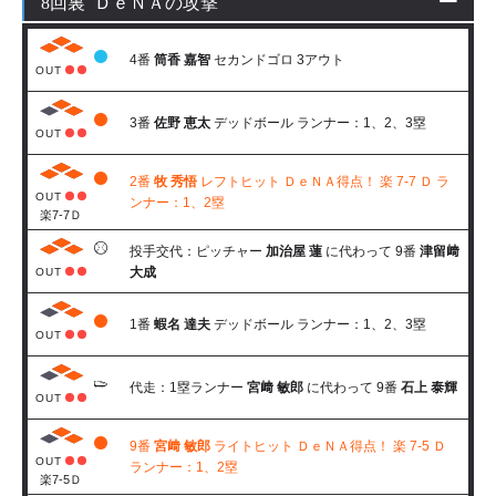
8回裏 ＤｅＮＡの攻撃
4番
筒香 嘉智
セカンドゴロ 3アウト
OUT
3番
佐野 恵太
デッドボール ランナー：1、2、3塁
OUT
2番
牧 秀悟
レフトヒット ＤｅＮＡ得点！ 楽 7-7 Ｄ ラ
OUT
ンナー：1、2塁
楽7-7Ｄ
投手交代：ピッチャー
加治屋 蓮
に代わって 9番
津留﨑
大成
OUT
1番
蝦名 達夫
デッドボール ランナー：1、2、3塁
OUT
代走：1塁ランナー
宮﨑 敏郎
に代わって 9番
石上 泰輝
OUT
9番
宮﨑 敏郎
ライトヒット ＤｅＮＡ得点！ 楽 7-5 Ｄ
OUT
ランナー：1、2塁
楽7-5Ｄ