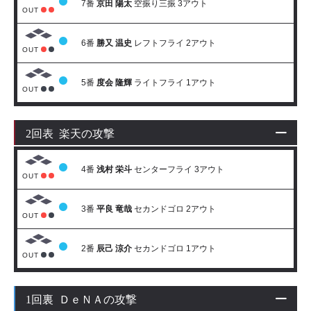
7番
京田 陽太
空振り三振 3アウト
OUT
6番
勝又 温史
レフトフライ 2アウト
OUT
5番
度会 隆輝
ライトフライ 1アウト
OUT
2回表 楽天の攻撃
4番
浅村 栄斗
センターフライ 3アウト
OUT
3番
平良 竜哉
セカンドゴロ 2アウト
OUT
2番
辰己 涼介
セカンドゴロ 1アウト
OUT
1回裏 ＤｅＮＡの攻撃