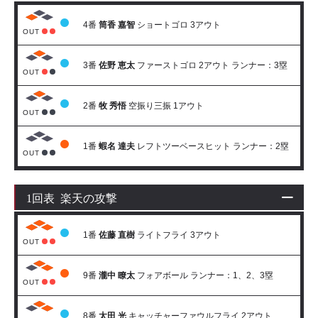
4番
筒香 嘉智
ショートゴロ 3アウト
OUT
3番
佐野 恵太
ファーストゴロ 2アウト ランナー：3塁
OUT
2番
牧 秀悟
空振り三振 1アウト
OUT
1番
蝦名 達夫
レフトツーベースヒット ランナー：2塁
OUT
1回表 楽天の攻撃
1番
佐藤 直樹
ライトフライ 3アウト
OUT
9番
瀧中 瞭太
フォアボール ランナー：1、2、3塁
OUT
8番
太田 光
キャッチャーファウルフライ 2アウト