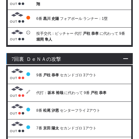
翔
OUT
6番
黒川 史陽
フォアボール ランナー：1塁
OUT
投手交代：ピッチャー 代打
戸柱 恭孝
に代わって 9番
堀岡 隼人
OUT
7回裏 ＤｅＮＡの攻撃
9番
戸柱 恭孝
セカンドゴロ 3アウト
OUT
代打：
坂本 裕哉
に代わって 9番
戸柱 恭孝
OUT
8番
松尾 汐恩
センターフライ 2アウト
OUT
7番
京田 陽太
セカンドゴロ 1アウト
OUT