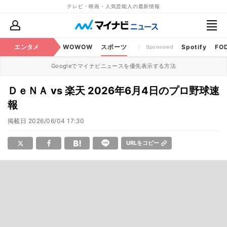
テレビ・映画・人気芸能人の最新情報
BS・CS番組
エンタメ
話題
WOWOW
スポーツ
Spotify
FO
Sponsored
Googleでマイナビニュースを優先表示する方法
ＤｅＮＡ vs 楽天 2026年6月4日のプロ野球速
報
掲載日
2026/06/04 17:30
URLをコピー