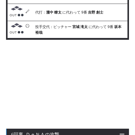
代打：
瀧中 瞭太
に代わって 9番
吉野 創士
OUT
投手交代：ピッチャー
宮城 滝太
に代わって 9番
坂本
裕哉
OUT
6回裏 ＤｅＮＡの攻撃