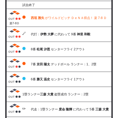
試合終了
西垣 雅矢
がワイルドピッチ ＤｅＮＡ得点！ 楽 7-8 Ｄ
OUT
楽7-8Ｄ
代打：
伊勢 大夢
に代わって 9番
神里 和毅
OUT
8番
松尾 汐恩
センターフライ 2アウト
OUT
7番
京田 陽太
デッドボール ランナー：1、2塁
OUT
6番
勝又 温史
センターフライ 1アウト
OUT
1塁ランナー
三森 大貴
盗塁成功 ランナー：2塁
OUT
代走：1塁ランナー
度会 隆輝
に代わって 5番
三森 大貴
OUT