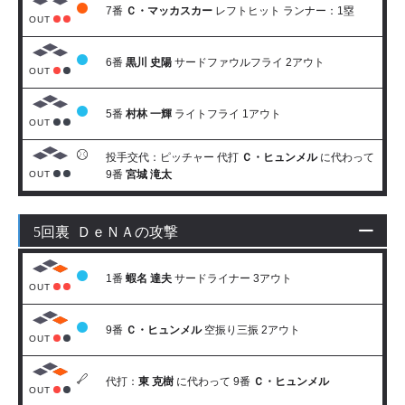
7番
Ｃ・マッカスカー
レフトヒット ランナー：1塁
OUT
6番
黒川 史陽
サードファウルフライ 2アウト
OUT
5番
村林 一輝
ライトフライ 1アウト
OUT
投手交代：ピッチャー 代打
Ｃ・ヒュンメル
に代わって
9番
宮城 滝太
OUT
5回裏 ＤｅＮＡの攻撃
1番
蝦名 達夫
サードライナー 3アウト
OUT
9番
Ｃ・ヒュンメル
空振り三振 2アウト
OUT
代打：
東 克樹
に代わって 9番
Ｃ・ヒュンメル
OUT