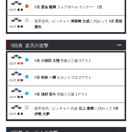
5番
度会 隆輝
フォアボール ランナー：1塁
OUT
投手交代：ピッチャー
津留﨑 大成
に代わって 9番
西垣
雅矢
OUT
9回表 楽天の攻撃
6番
小深田 大翔
空振り三振 3アウト
OUT
5番
村林 一輝
セカンドゴロ 2アウト
OUT
4番
浅村 栄斗
空振り三振 1アウト
OUT
投手交代：ピッチャー 代走
石上 泰輝
に代わって 9番
伊勢 大夢
OUT