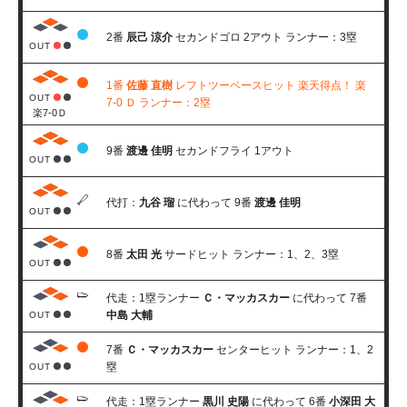
2番
辰己 涼介
セカンドゴロ 2アウト ランナー：3塁
OUT
1番
佐藤 直樹
レフトツーベースヒット 楽天得点！ 楽
OUT
7-0 Ｄ ランナー：2塁
楽7-0Ｄ
9番
渡邊 佳明
セカンドフライ 1アウト
OUT
代打：
九谷 瑠
に代わって 9番
渡邊 佳明
OUT
8番
太田 光
サードヒット ランナー：1、2、3塁
OUT
代走：1塁ランナー
Ｃ・マッカスカー
に代わって 7番
中島 大輔
OUT
7番
Ｃ・マッカスカー
センターヒット ランナー：1、2
塁
OUT
代走：1塁ランナー
黒川 史陽
に代わって 6番
小深田 大