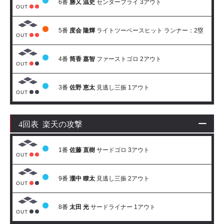
6番
勝又 温史
センターフライ 3アウト
OUT
5番
度会 隆輝
ライトツーベースヒット ランナー：2塁
OUT
4番
筒香 嘉智
ファーストゴロ 2アウト
OUT
3番
佐野 恵太
見逃し三振 1アウト
OUT
4回表 楽天の攻撃
1番
佐藤 直樹
サードゴロ 3アウト
OUT
9番
瀧中 瞭太
見逃し三振 2アウト
OUT
8番
太田 光
サードライナー 1アウト
OUT