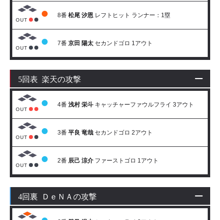
8番
松尾 汐恩
レフトヒット ランナー：1塁
OUT
7番
京田 陽太
セカンドゴロ 1アウト
OUT
5回表 楽天の攻撃
4番
浅村 栄斗
キャッチャーファウルフライ 3アウト
OUT
3番
平良 竜哉
セカンドゴロ 2アウト
OUT
2番
辰己 涼介
ファーストゴロ 1アウト
OUT
4回裏 ＤｅＮＡの攻撃