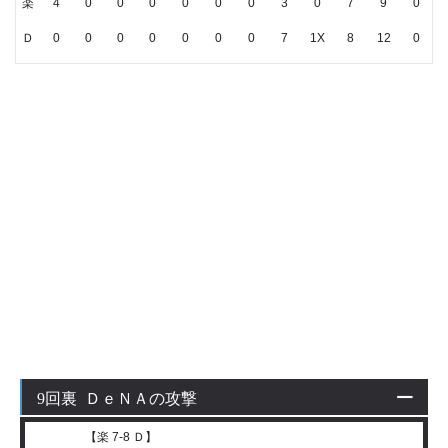
楽
4
0
0
0
0
0
0
3
0
7
9
0
Ｄ
0
0
0
0
0
0
0
7
1X
8
12
0
9回裏 ＤｅＮＡの攻撃
【楽 7-8 Ｄ】