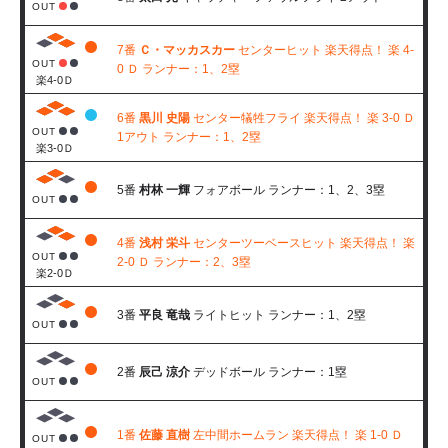
OUT
7番
Ｃ・マッカスカー
センターヒット 楽天得点！ 楽 4-
OUT
0 Ｄ ランナー：1、2塁
楽4-0Ｄ
6番
黒川 史陽
センター犠牲フライ 楽天得点！ 楽 3-0 Ｄ
OUT
1アウト ランナー：1、2塁
楽3-0Ｄ
5番
村林 一輝
フォアボール ランナー：1、2、3塁
OUT
4番
浅村 栄斗
センターツーベースヒット 楽天得点！ 楽
OUT
2-0 Ｄ ランナー：2、3塁
楽2-0Ｄ
3番
平良 竜哉
ライトヒット ランナー：1、2塁
OUT
2番
辰己 涼介
デッドボール ランナー：1塁
OUT
1番
佐藤 直樹
左中間ホームラン 楽天得点！ 楽 1-0 Ｄ
OUT