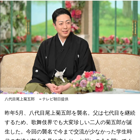
八代目尾上菊五郎 ＝テレビ朝日提供
昨年5月、八代目尾上菊五郎を襲名。父は七代目を継続
するため、歌舞伎界でも大変珍しい二人の菊五郎が誕
生した。今回の襲名で今まで交流が少なかった学生時