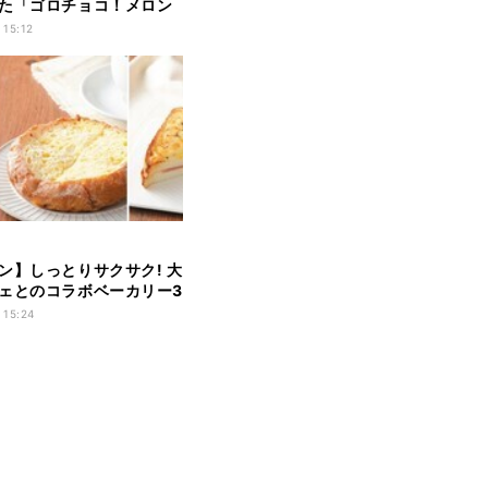
た「ゴロチョコ！メロン
発売
 15:12
ン】しっとりサクサク! 大
ェとのコラボベーカリー3
 15:24