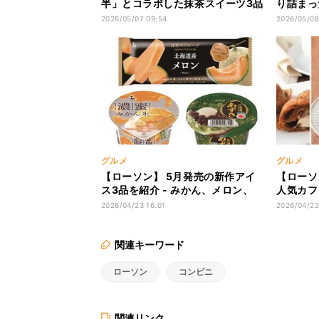
半」とコラボした抹茶スイーツ3品
り詰まっ
を発売
パン」を
2026/05/07 09:54
2026/05/08
グルメ
グルメ
【ローソン】 5月発売の新作アイ
【ローソ
ス3品を紹介 - みかん、メロン、
人気カフ
あずきがたっぷり!
品を発売
2026/04/23 16:01
2026/04/22
関連キーワード
ローソン
コンビニ
関連リンク