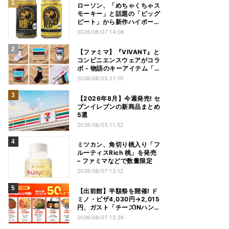
ローソン、「めちゃくちゃス
モーキー」と話題の「ビッグ
ピート」から新作ハイボール
缶＆ミニボトル発売
2026/08/07 14:08
【ファミマ】『VIVANT』と
コンビニエンスウェアがコラ
ボ - 物語のキーアイテム「別
班饅頭」も発売
2026/08/05 21:10
【2026年8月】今週発売! セ
ブンイレブンの新商品まとめ
5選
2026/08/05 11:52
ミツカン、角切り桃入り「フ
ルーティスRich 桃」を発売
– ファミマなどで数量限定
2026/08/07 12:12
【出前館】半額祭を開催! ド
ミノ・ピザ4,030円→2,015
円、ガスト「チーズINハンバ
ーグ」1,090円→540円...最
2026/08/07 12:26
大1,500円OFFの「リピ得ク