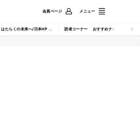
会員ページ
メニュー
はたらくの未来へ/日本HP
読者コーナー
おすすめナビ
マイナビB