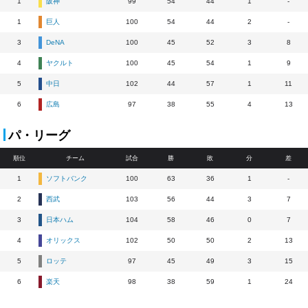
1
阪神
99
54
44
1
-
1
巨人
100
54
44
2
-
3
DeNA
100
45
52
3
8
4
ヤクルト
100
45
54
1
9
5
中日
102
44
57
1
11
6
広島
97
38
55
4
13
パ・リーグ
順位
チーム
試合
勝
敗
分
差
1
ソフトバンク
100
63
36
1
-
2
西武
103
56
44
3
7
3
日本ハム
104
58
46
0
7
4
オリックス
102
50
50
2
13
5
ロッテ
97
45
49
3
15
6
楽天
98
38
59
1
24