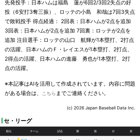
先発投手：日本ハムは福島 蓮が6回2/3回2失点の好
投（6安打3奪三振）、ロッテの小島 和哉は7回3失点
で敗戦投手 得点経過： 2回表：日本ハムが2点を追加
3回表：日本ハムが2点を追加 7回裏：ロッテが2点を
追加 注目選手：ロッテの山口 航輝が1本塁打、2打点
の活躍、日本ハムのＦ・レイエスが1本塁打、2打点、
2得点の活躍、日本ハムの進藤 勇也が1本塁打、2打
点の活躍。
※本記事はAIを活用して作成されています。内容に問題
がある場合は、
までご連絡ください。
こちら
(c) 2026 Japan Baseball Data Inc.
セ・リーグ
順位
チーム
試合
勝
敗
分
差