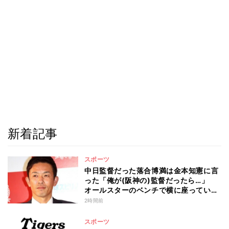
新着記事
スポーツ
中日監督だった落合博満は金本知憲に言
った「俺が(阪神の)監督だったら…」
オールスターのベンチで横に座っていた
赤星憲広が聞いた会話とは
2時間前
スポーツ