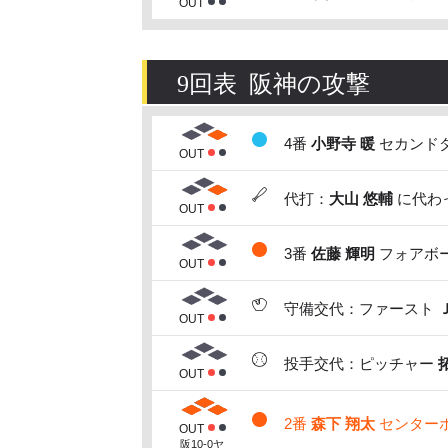
OUT
9回表 阪神の攻撃
4番
小野寺 暖
セカンドダ
OUT
代打：
大山 悠輔
に代わっ
OUT
3番
佐藤 輝明
フォアボー
OUT
守備交代：ファースト
OUT
投手交代：ピッチャー
OUT
2番
森下 翔太
センターホー
OUT
阪10-0ヤ