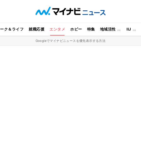
ワーク＆ライフ
就職応援
エンタメ
ホビー
特集
地域活性
IIJ
Googleでマイナビニュースを優先表示する方法