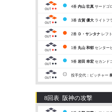
4番
内山 壮真
サードゴロ
OUT
3番
古賀 優大
ライトフラ
OUT
2番
Ｄ・サンタナ
レフト
OUT
1番
丸山 和郁
センターヒ
OUT
9番
岩田 幸宏
セカンドゴ
OUT
投手交代：ピッチャー
OUT
8回表 阪神の攻撃