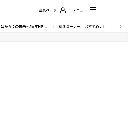
会員ページ
メニュー
はたらくの未来へ/日本HP
読者コーナー
おすすめナビ
マイナビB