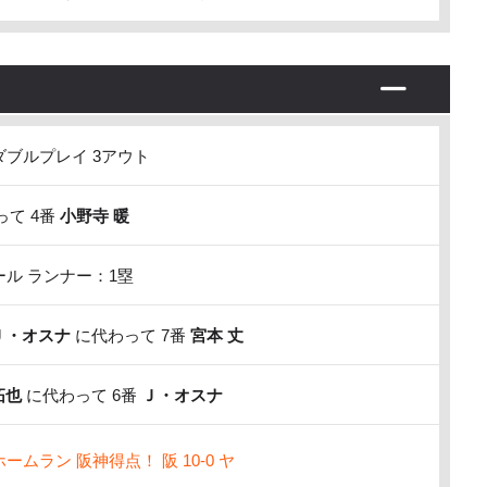
ブルプレイ 3アウト
て 4番
小野寺 暖
ル ランナー：1塁
Ｊ・オスナ
に代わって 7番
宮本 丈
拓也
に代わって 6番
Ｊ・オスナ
ムラン 阪神得点！ 阪 10-0 ヤ