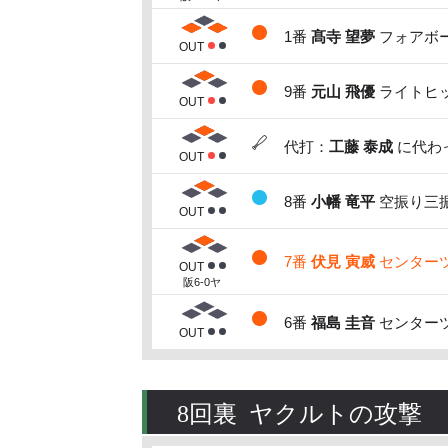
1番
髙寺 望夢
フォアボー
OUT
9番
元山 飛優
ライトヒッ
OUT
代打：
工藤 泰成
に代わっ
OUT
8番
小幡 竜平
空振り三振
OUT
7番
伏見 寅威
センターツ
OUT
阪6-0ヤ
6番
福島 圭音
センターツ
OUT
8回裏 ヤクルトの攻撃