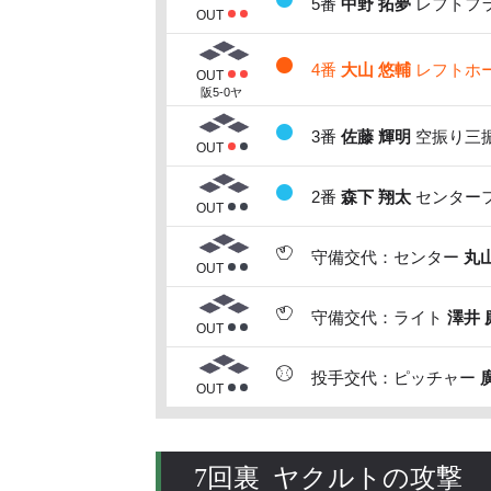
5番
中野 拓夢
レフトフラ
OUT
4番
大山 悠輔
レフトホーム
OUT
阪5-0ヤ
3番
佐藤 輝明
空振り三振
OUT
2番
森下 翔太
センターフ
OUT
守備交代：センター
丸
OUT
守備交代：ライト
澤井 
OUT
投手交代：ピッチャー
OUT
7回裏 ヤクルトの攻撃