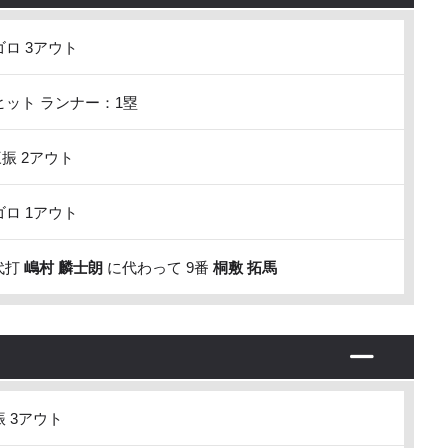
ロ 3アウト
ット ランナー：1塁
振 2アウト
ロ 1アウト
代打
嶋村 麟士朗
に代わって 9番
桐敷 拓馬
 3アウト