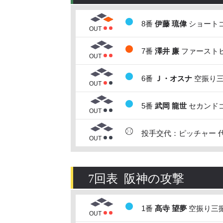
8番
伊藤 琉偉
ショートゴ
OUT
7番
澤井 廉
ファーストヒ
OUT
6番
Ｊ・オスナ
空振り三
OUT
5番
武岡 龍世
セカンドゴ
OUT
投手交代：ピッチャー 
OUT
7回表 阪神の攻撃
1番
髙寺 望夢
空振り三振
OUT