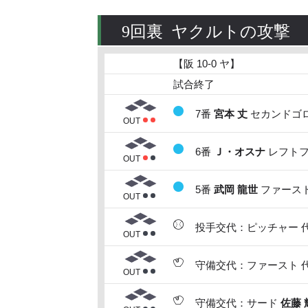
9回裏 ヤクルトの攻撃
【阪 10-0 ヤ】
試合終了
7番
宮本 丈
セカンドゴロ
OUT
6番
Ｊ・オスナ
レフトフ
OUT
5番
武岡 龍世
ファースト
OUT
投手交代：ピッチャー 
OUT
守備交代：ファースト 
OUT
守備交代：サード
佐藤 