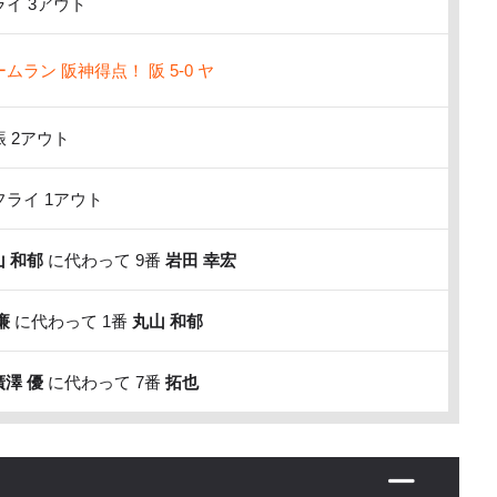
イ 3アウト
ラン 阪神得点！ 阪 5-0 ヤ
 2アウト
ライ 1アウト
山 和郁
に代わって 9番
岩田 幸宏
廉
に代わって 1番
丸山 和郁
廣澤 優
に代わって 7番
拓也