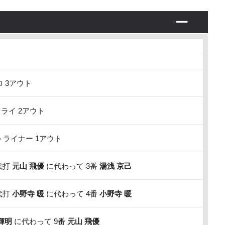
 3アウト
ライ 2アウト
ライナー 1アウト
代打
元山 飛優
に代わって 3番
湯浅 京己
代打
小野寺 暖
に代わって 4番
小野寺 暖
輝明
に代わって 9番
元山 飛優