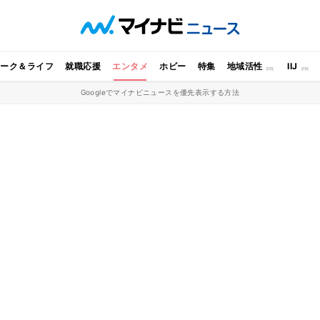
ワーク＆ライフ
就職応援
エンタメ
ホビー
特集
地域活性
IIJ
Googleでマイナビニュースを優先表示する方法