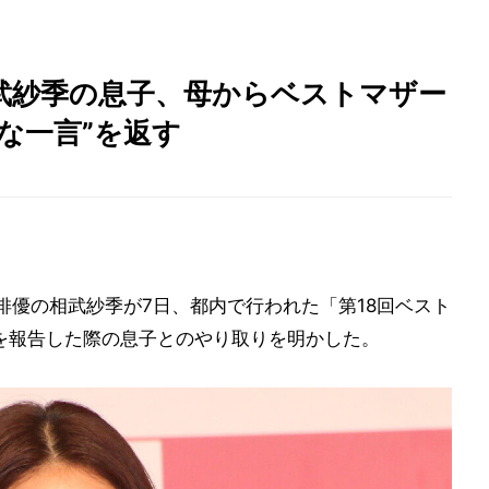
武紗季の息子、母からベストマザー
な一言”を返す
俳優の相武紗季が7日、都内で行われた「第18回ベスト
賞を報告した際の息子とのやり取りを明かした。