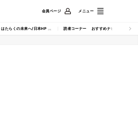
会員ページ
メニュー
はたらくの未来へ/日本HP
読者コーナー
おすすめナビ
マイナビB