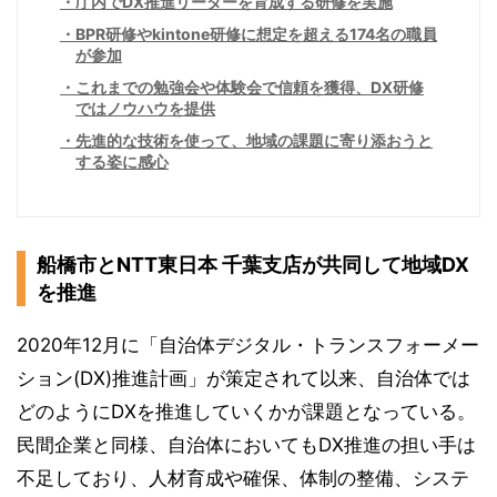
庁内でDX推進リーダーを育成する研修を実施
BPR研修やkintone研修に想定を超える174名の職員
が参加
これまでの勉強会や体験会で信頼を獲得、DX研修
ではノウハウを提供
先進的な技術を使って、地域の課題に寄り添おうと
する姿に感心
船橋市とNTT東日本 千葉支店が共同して地域DX
を推進
2020年12月に「自治体デジタル・トランスフォーメー
ション(DX)推進計画」が策定されて以来、自治体では
どのようにDXを推進していくかが課題となっている。
民間企業と同様、自治体においてもDX推進の担い手は
不足しており、人材育成や確保、体制の整備、システ