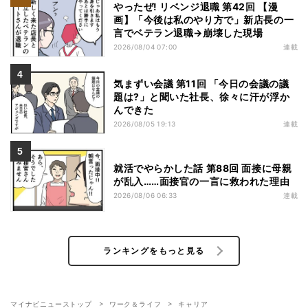
やったぜ! リベンジ退職 第42回 【漫
画】「今後は私のやり方で」新店長の一
言でベテラン退職→崩壊した現場
2026/08/04 07:00
連載
気まずい会議 第11回 「今日の会議の議
題は?」と聞いた社長、徐々に汗が浮か
んできた
2026/08/05 19:13
連載
就活でやらかした話 第88回 面接に母親
が乱入……面接官の一言に救われた理由
2026/08/06 06:33
連載
ランキングをもっと見る
マイナビニューストップ
ワーク＆ライフ
キャリア