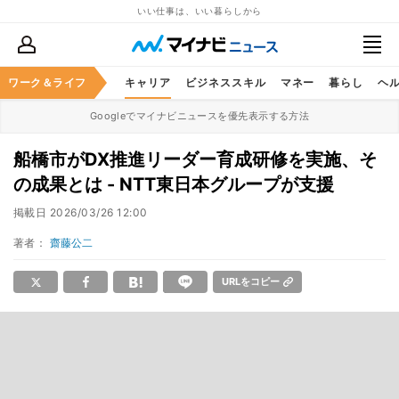
いい仕事は、いい暮らしから
ワーク＆ライフ
キャリア
ビジネススキル
マネー
暮らし
ヘ
Googleでマイナビニュースを優先表示する方法
船橋市がDX推進リーダー育成研修を実施、そ
の成果とは - NTT東日本グループが支援
掲載日
2026/03/26 12:00
著者：
齋藤公二
URLをコピー