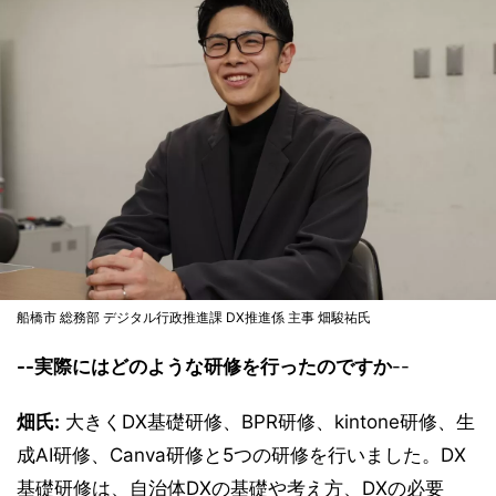
船橋市 総務部 デジタル行政推進課 DX推進係 主事 畑駿祐氏
--実際にはどのような研修を行ったのですか
--
畑氏:
大きくDX基礎研修、BPR研修、kintone研修、生
成AI研修、Canva研修と5つの研修を行いました。DX
基礎研修は、自治体DXの基礎や考え方、DXの必要