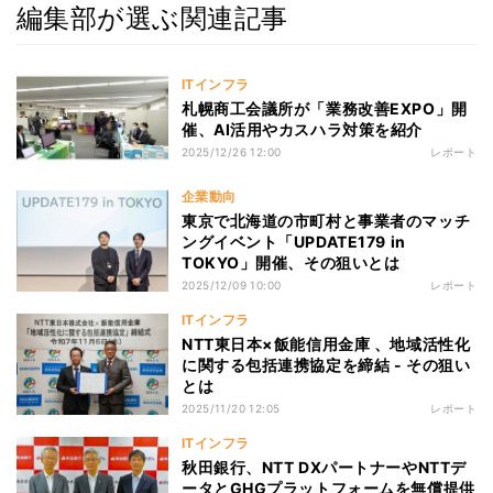
編集部が選ぶ関連記事
ITインフラ
札幌商工会議所が「業務改善EXPO」開
催、AI活用やカスハラ対策を紹介
2025/12/26 12:00
レポート
企業動向
東京で北海道の市町村と事業者のマッチ
ングイベント「UPDATE179 in
TOKYO」開催、その狙いとは
2025/12/09 10:00
レポート
ITインフラ
NTT東日本×飯能信用金庫 、地域活性化
に関する包括連携協定を締結 - その狙い
とは
2025/11/20 12:05
レポート
ITインフラ
秋田銀行、NTT DXパートナーやNTTデ
ータとGHGプラットフォームを無償提供