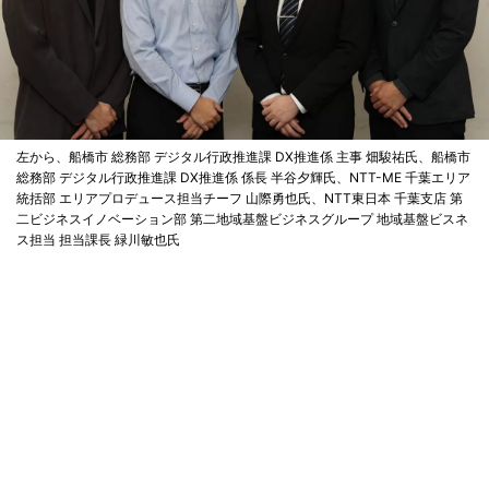
左から、船橋市 総務部 デジタル行政推進課 DX推進係 主事 畑駿祐氏、船橋市
総務部 デジタル行政推進課 DX推進係 係長 半谷夕輝氏、NTT-ME 千葉エリア
統括部 エリアプロデュース担当チーフ 山際勇也氏、NTT東日本 千葉支店 第
二ビジネスイノベーション部 第二地域基盤ビジネスグループ 地域基盤ビスネ
ス担当 担当課長 緑川敏也氏