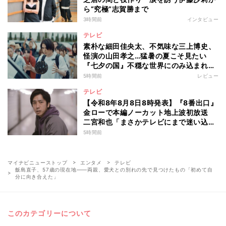
ら“究極”志賀勝まで
3時間前
インタビュー
テレビ
素朴な細田佳央太、不気味な三上博史、
怪演の山田孝之…猛暑の夏こそ見たい
『七夕の国』不穏な世界にのみ込まれる
超常ミステリー
5時間前
レビュー
テレビ
【令和8年8月8日8時発表】『8番出口』
金ローで本編ノーカット地上波初放送
二宮和也「まさかテレビにまで迷い込ん
でしまうとは」
5時間前
マイナビニューストップ
エンタメ
テレビ
飯島直子、57歳の現在地――両親、愛犬との別れの先で見つけたもの「初めて自
分に向き合えた」
このカテゴリーについて