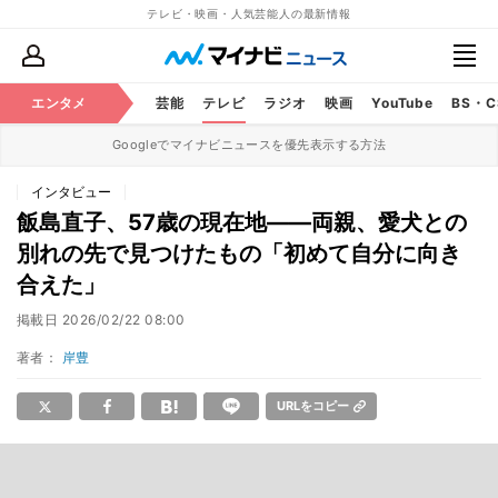
テレビ・映画・人気芸能人の最新情報
エンタメ
芸能
テレビ
ラジオ
映画
YouTube
BS・
Googleでマイナビニュースを優先表示する方法
インタビュー
飯島直子、57歳の現在地――両親、愛犬との
別れの先で見つけたもの「初めて自分に向き
合えた」
掲載日
2026/02/22 08:00
著者：
岸豊
URLをコピー