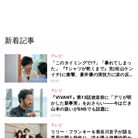
新着記事
テレビ
「このタイミングで!?」「暴れてしまっ
た」 『Tシャツが乾くまで』充(松山ケン
イチ)に衝撃、蒼井優の演技力に涙の反
響も
6分前
テレビ
『VIVANT』第13話放送前に「アリが明
かした新事実」をおさらい――今は亡き
山本の扱いがSNSでも話題に
42分前
テレビ
リリー・フランキー＆長谷川京子が語る
芝居の間と役作り 涙を誘う伊藤沙莉か