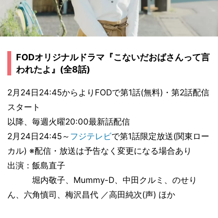
FODオリジナルドラマ『こないだおばさんって言
われたよ』(全8話)
2月24日24:45からよりFODで第1話(無料)・第2話配信
スタート
以降、毎週火曜20:00最新話配信
2月24日24:45～
フジテレビ
で第1話限定放送(関東ロー
カル) ※配信・放送は予告なく変更になる場合あり
出演：飯島直子
堀内敬子、Mummy-D、中田クルミ、のせり
ん、六角慎司、梅沢昌代 ／高田純次(声) ほか