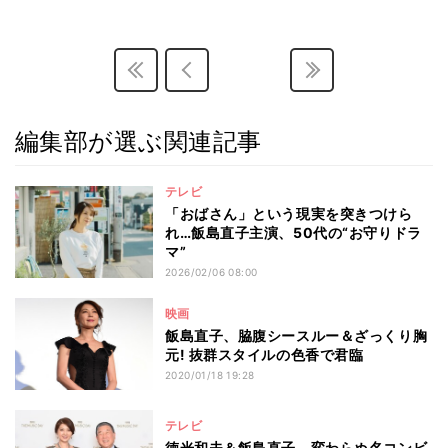
編集部が選ぶ関連記事
テレビ
「おばさん」という現実を突きつけら
れ…飯島直子主演、50代の“お守りドラ
マ”
2026/02/06 08:00
映画
飯島直子、脇腹シースルー＆ざっくり胸
元! 抜群スタイルの色香で君臨
2020/01/18 19:28
テレビ
徳光和夫＆飯島直子、変わらぬ名コンビ