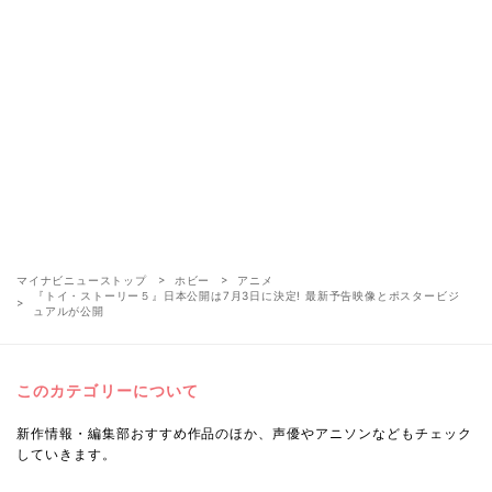
マイナビニューストップ
ホビー
アニメ
『トイ・ストーリー５』日本公開は7月3日に決定! 最新予告映像とポスタービジ
ュアルが公開
このカテゴリーについて
新作情報・編集部おすすめ作品のほか、声優やアニソンなどもチェック
していきます。