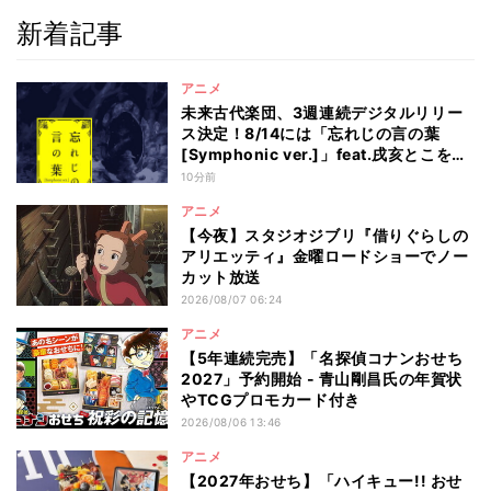
新着記事
アニメ
未来古代楽団、3週連続デジタルリリー
ス決定！8/14には「忘れじの言の葉
[Symphonic ver.]」feat.戌亥とこを配
信
10分前
アニメ
【今夜】スタジオジブリ『借りぐらしの
アリエッティ』金曜ロードショーでノー
カット放送
2026/08/07 06:24
アニメ
【5年連続完売】「名探偵コナンおせち
2027」予約開始 - 青山剛昌氏の年賀状
やTCGプロモカード付き
2026/08/06 13:46
アニメ
【2027年おせち】「ハイキュー!! おせ