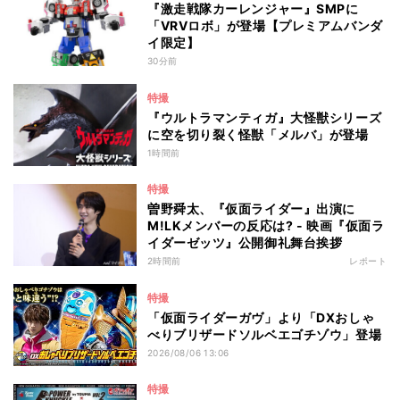
『激走戦隊カーレンジャー』SMPに
「VRVロボ」が登場【プレミアムバンダ
イ限定】
30分前
特撮
『ウルトラマンティガ』大怪獣シリーズ
に空を切り裂く怪獣「メルバ」が登場
1時間前
特撮
曽野舜太、『仮面ライダー』出演に
M!LKメンバーの反応は? - 映画『仮面ラ
イダーゼッツ』公開御礼舞台挨拶
2時間前
レポート
特撮
「仮面ライダーガヴ」より「DXおしゃ
べりブリザードソルベエゴチゾウ」登場
2026/08/06 13:06
特撮