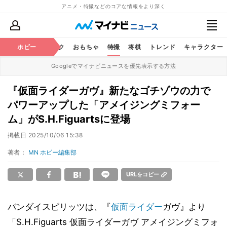
アニメ・特撮などのコアな情報をより深く
ニメ
鉄道
ホビー
コミック
おもちゃ
特撮
将棋
トレンド
キャラクター
Googleでマイナビニュースを優先表示する方法
『仮面ライダーガヴ』新たなゴチゾウの力で
パワーアップした「アメイジングミフォー
ム」がS.H.Figuartsに登場
掲載日
2025/10/06 15:38
著者：
MN ホビー編集部
URLをコピー
バンダイスピリッツは、『
仮面ライダー
ガヴ』より
「S.H.Figuarts 仮面ライダーガヴ アメイジングミフォ