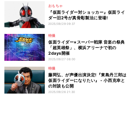
おもちゃ
『仮面ライダー対ショッカー』仮面ライ
ダー旧2号が真骨彫製法に登場!
2025/09/29 09:37
特撮
仮面ライダー×スーパー戦隊 音楽の祭典
「超英雄祭」、横浜アリーナで初の
2days開催
2025/09/27 08:00
特撮
藤岡弘、が声優出演決定!『東島丹三郎は
仮面ライダーになりたい』 - 小西克幸と
の対談も公開
2025/09/26 21:30