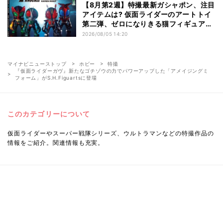
【8月第2週】特撮最新ガシャポン、注目
アイテムは? 仮面ライダーのアートトイ
第二弾、ゼロになりきる猫フィギュアも
登場
2026/08/05 14:20
マイナビニューストップ
ホビー
特撮
『仮面ライダーガヴ』新たなゴチゾウの力でパワーアップした「アメイジングミ
フォーム」がS.H.Figuartsに登場
このカテゴリーについて
仮面ライダーやスーパー戦隊シリーズ、ウルトラマンなどの特撮作品の
情報をご紹介。関連情報も充実。