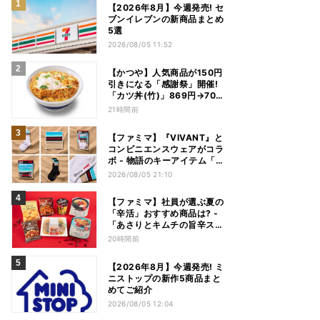
【2026年8月】今週発売! セ
ブンイレブンの新商品まとめ
5選
2026/08/05 11:52
【かつや】人気商品が150円
引きになる「感謝祭」開催!
「カツ丼(竹)」869円→704
円、「ロースカツ定食」913
21時間前
円→748円に - 8日間限定
【ファミマ】『VIVANT』と
コンビニエンスウェアがコラ
ボ - 物語のキーアイテム「別
班饅頭」も発売
2026/08/05 21:10
【ファミマ】社員が選ぶ夏の
「辛活」おすすめ商品は? -
「あさりとキムチの旨辛スン
ドゥブチゲ」「鬼金棒監修
20時間前
カラシビ焼き味噌らー麺」
「辛さがやみつき! ヤンニョ
【2026年8月】今週発売! ミ
ムチキン」など
ニストップの新作5商品まと
めてご紹介
2026/08/05 12:04