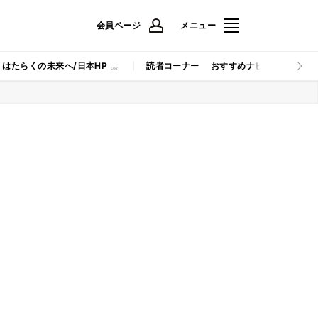
会員ページ
メニュー
はたらくの未来へ/日本HP
読者コーナー
おすすめナビ
マイナビB