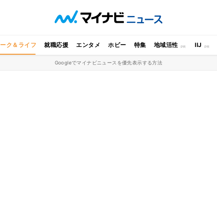
ワーク＆ライフ
就職応援
エンタメ
ホビー
特集
地域活性
IIJ
Googleでマイナビニュースを優先表示する方法