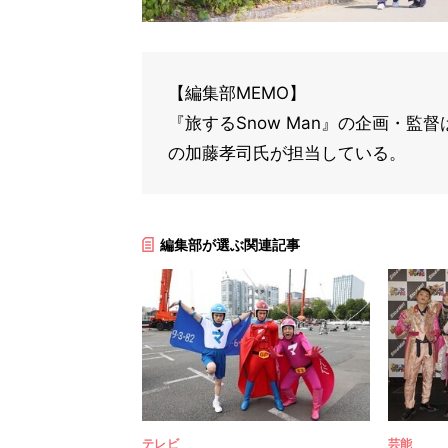
【編集部MEMO】
『旅するSnow Man』の企画・
の加藤孝司氏が担当している。
編集部が選ぶ関連記事
テレビ
芸能