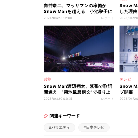
向井康二、マッサマンの稼働が
Snow
Snow Manを超える 小池栄子に
した理由
母目線で見守られ…今後の野望も
てファン
2024/08/23 12:00
レポート
2025/04/20
に…」
芸能
テレビ
Snow Man渡辺翔太、緊張で歌詞
Snow
間違え “菊池風磨構文”で盛り上
ブ開催 
がる「歌詞はね、入れとかない
「連れて
2025/04/20 04:45
レポート
2025/04/20
と」
関連キーワード
#バラエティ
#日本テレビ