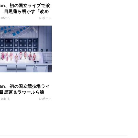
 Man、初の国立ライブで涙
 目黒蓮ら明かす「改め
の皆さんを見たとき
 05:15
レポート
 Man、初の国立競技場ライ
目黒蓮＆ラウールら涙
きてくれてありがとう」
 04:18
レポート