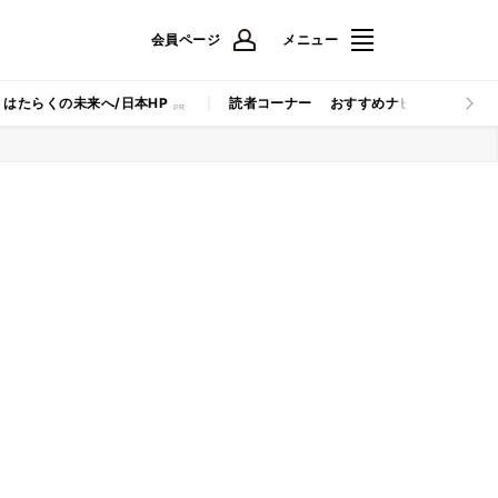
会員ページ
メニュー
はたらくの未来へ/日本HP
読者コーナー
おすすめナビ
マイナビB