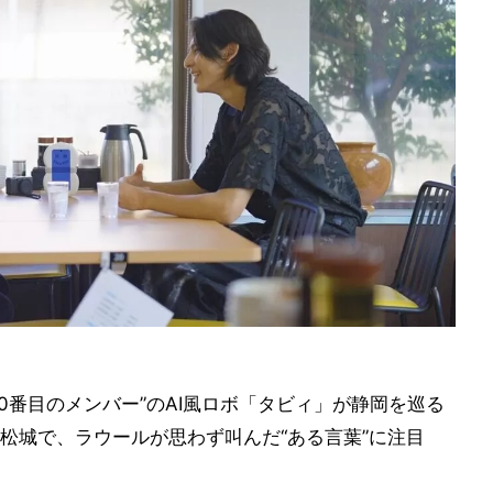
0番目のメンバー”のAI風ロボ「タビィ」が静岡を巡る
松城で、ラウールが思わず叫んだ“ある言葉”に注目