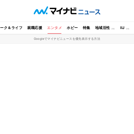
ワーク＆ライフ
就職応援
エンタメ
ホビー
特集
地域活性
IIJ
Googleでマイナビニュースを優先表示する方法