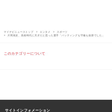
マイナビニューストップ
エンタメ
スポーツ
片岡篤史、高校時代に天才だと思った選手「バッティングも守備も抜群でした」
このカテゴリーについて
サイトインフォメーション