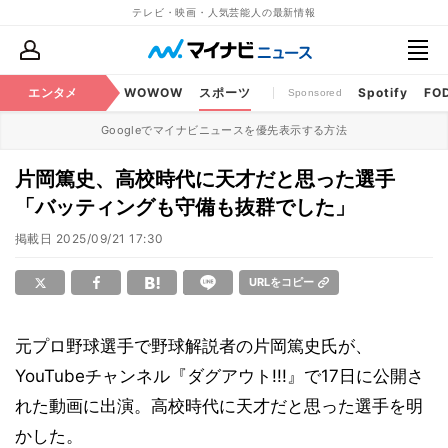
テレビ・映画・人気芸能人の最新情報
BS・CS番組
エンタメ
話題
WOWOW
スポーツ
Spotify
FO
Sponsored
Googleでマイナビニュースを優先表示する方法
片岡篤史、高校時代に天才だと思った選手
「バッティングも守備も抜群でした」
掲載日
2025/09/21 17:30
URLをコピー
元プロ野球選手で野球解説者の片岡篤史氏が、
YouTubeチャンネル『ダグアウト!!!』で17日に公開さ
れた動画に出演。高校時代に天才だと思った選手を明
かした。