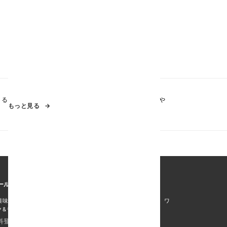
よる人々の生活を豊かにするような、ワクワクする体験や
もっと見る
ールマガジン
興味に合わせたメルマガを配信しております。PC/デジタル、ワ
ク&ライフ、エンタメ/ホビーの3種類を用意。
料登録はこちら