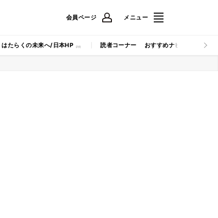
会員ページ
メニュー
はたらくの未来へ/日本HP
読者コーナー
おすすめナビ
マイナビB