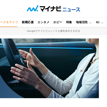
ワーク＆ライフ
就職応援
エンタメ
ホビー
特集
地域活性
IIJ
Googleでマイナビニュースを優先表示する方法