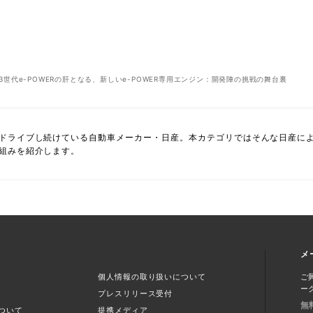
3世代e-POWERの肝となる、新しいe-POWER専用エンジン：開発陣の挑戦の舞台裏
ドライブし続けている自動車メーカー・日産。本カテゴリではそんな日産に
組みを紹介します。
メ
個人情報の取り扱いについて
ご
ー
プレスリリース受付
無
ついて
提携メディア