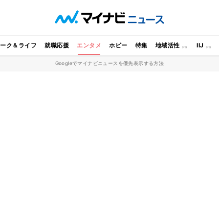
ワーク＆ライフ
就職応援
エンタメ
ホビー
特集
地域活性
IIJ
Googleでマイナビニュースを優先表示する方法