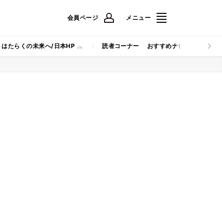
会員ページ
メニュー
はたらくの未来へ/日本HP
読者コーナー
おすすめナビ
マイナビB