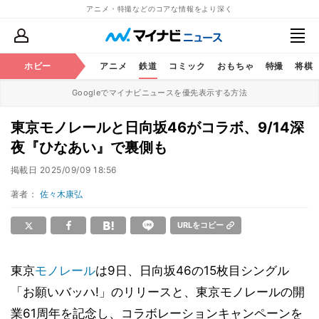
アニメ・特撮などのコアな情報をより深く
ホビー
アニメ
鉄道
コミック
おもちゃ
特撮
将棋
Googleでマイナビニュースを優先表示する方法
東京モノレールと日向坂46がコラボ、9/14深
夜『ひなあい』で裏側も
掲載日
2025/09/09 18:56
著者：
佐々木康弘
URLをコピー
東京
モノレール
は9日、日向坂46の15枚目シングル
「お願いバッハ!」のリリースと、東京モノレールの開
業61周年を記念し、コラボレーションキャンペーンを