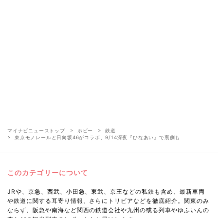
マイナビニューストップ
ホビー
鉄道
東京モノレールと日向坂46がコラボ、9/14深夜『ひなあい』で裏側も
このカテゴリーについて
JRや、京急、西武、小田急、東武、京王などの私鉄も含め、最新車両
や鉄道に関する耳寄り情報、さらにトリビアなどを徹底紹介。関東のみ
ならず、阪急や南海など関西の鉄道会社や九州の或る列車やゆふいんの