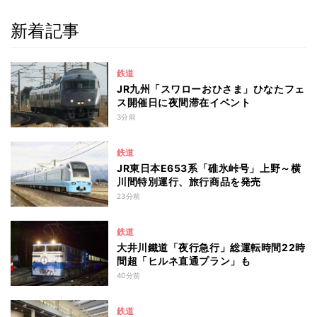
新着記事
鉄道
JR九州「スワローおひさま」ひなたフェ
ス開催日に夜間滞在イベント
3分前
鉄道
JR東日本E653系「碓氷峠号」上野～横
川間特別運行、旅行商品を発売
23分前
鉄道
大井川鐵道「夜行急行」総運転時間22時
間超「ヒルネ直通プラン」も
40分前
鉄道