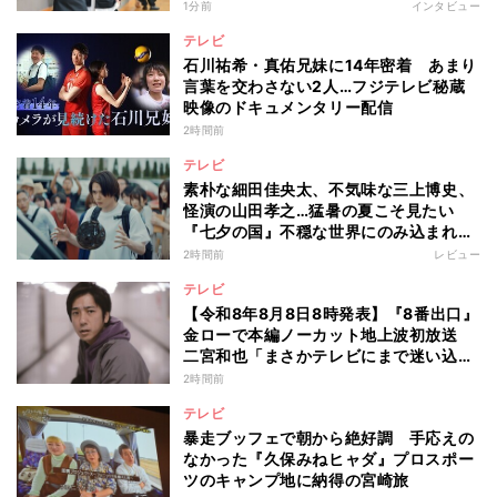
1分前
インタビュー
テレビ
石川祐希・真佑兄妹に14年密着 あまり
言葉を交わさない2人…フジテレビ秘蔵
映像のドキュメンタリー配信
2時間前
テレビ
素朴な細田佳央太、不気味な三上博史、
怪演の山田孝之…猛暑の夏こそ見たい
『七夕の国』不穏な世界にのみ込まれる
超常ミステリー
2時間前
レビュー
テレビ
【令和8年8月8日8時発表】『8番出口』
金ローで本編ノーカット地上波初放送
二宮和也「まさかテレビにまで迷い込ん
でしまうとは」
2時間前
テレビ
暴走ブッフェで朝から絶好調 手応えの
なかった『久保みねヒャダ』プロスポー
ツのキャンプ地に納得の宮崎旅