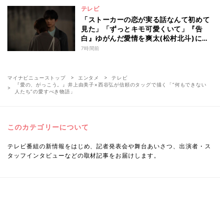
テレビ
「ストーカーの恋が実る話なんて初めて
見た」「ずっとキモ可愛くいて」『告
白』ゆがんだ愛情を爽太(松村北斗)に向
ける視聴者の声
7時間前
マイナビニューストップ
エンタメ
テレビ
『愛の、がっこう。』井上由美子×西谷弘が信頼のタッグで描く「“何もできない
人たち”の愛すべき物語」
このカテゴリーについて
テレビ番組の新情報をはじめ、記者発表会や舞台あいさつ、出演者・ス
タッフインタビューなどの取材記事をお届けします。