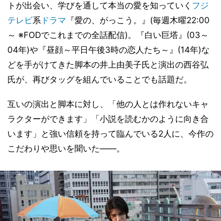
トが出会い、学びを通して本当の愛を知っていく
フジ
テレビ
系
ドラマ
『愛の、がっこう。』(毎週木曜22:00
～ ※FODでこれまでの全話配信)。『白い巨塔』(03～
04年)や『昼顔～平日午後3時の恋人たち～』(14年)な
どを手がけてきた脚本の井上由美子氏と演出の西谷弘
氏が、再びタッグを組んでいることでも話題だ。
互いの演出と脚本に対し、「他の人とは作れないキャ
ラクターができます」「小説を読むかのように向き合
います」と強い信頼を持って臨んでいる2人に、今作の
こだわりや思いを聞いた――。