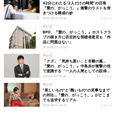
42分にわたる“2人だけの時間”の圧巻
『愛の、がっこう。』衝撃のラストを突
きつける構成の妙
2025/08/16 06:00
レビュー
テレビ
BPO、『愛の、がっこう。』ホストクラ
ブの描き方に否定的な視聴者意見も「作
品に問題はない」
2025/08/07 05:00
テレビ
「クズ」「気持ち悪い」と非難の嵐…
『愛の、がっこう。』中島歩が衝撃の役
で意識する「一人の人間としての説得
力」
2025/07/31 06:00
インタビュー
テレビ
“美しいもの”と“醜いもの”の見事なまで
の対比…『愛の、がっこう。』がどこま
でも追求するリアル
2025/08/30 06:00
レビュー