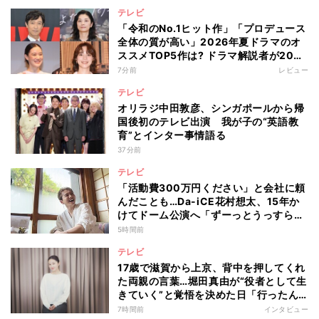
テレビ
「令和のNo.1ヒット作」「プロデュース
全体の質が高い」2026年夏ドラマのオ
ススメTOP5作は? ドラマ解説者が20作
の傾向を“視聴率無視”で徹底分析
7分前
レビュー
テレビ
オリラジ中田敦彦、シンガポールから帰
国後初のテレビ出演 我が子の“英語教
育”とインター事情語る
37分前
テレビ
「活動費300万円ください」と会社に頼
んだことも…Da-iCE花村想太、15年か
けてドーム公演へ「ずーっとうっすらや
けど右肩上がり続けられていた」
5時間前
テレビ
17歳で滋賀から上京、背中を押してくれ
た両親の言葉…堀田真由が“役者として生
きていく”と覚悟を決めた日「行ったん
やったら、もう帰られへんな」
7時間前
インタビュー