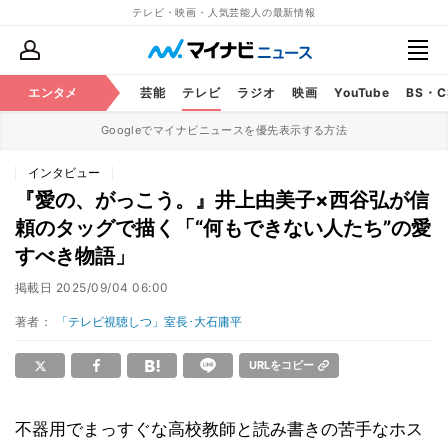
テレビ・映画・人気芸能人の最新情報
エンタメ
芸能
テレビ
ラジオ
映画
YouTube
BS・
Googleでマイナビニュースを優先表示する方法
インタビュー
『愛の、がっこう。』井上由美子×西谷弘が信
頼のタッグで描く「“何もできない人たち”の愛
すべき物語」
掲載日
2025/09/04 06:00
著者：
「テレビ視聴しつ」室長･大石庸平
URLをコピー
不器用でまっすぐな高校教師と読み書きの苦手なホス