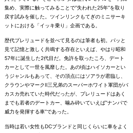
集め、実際に触ってみることで”失われた25年”を取り
戻す試みを催した。ツインリンクもてぎのミニサーキ
ットにおける「イッキ乗り」企画である。
歴代プレリュードを並べて見るのは筆者も初。パッと
見て記憶と激しく共鳴する存在といえば、やはり昭和
57年に誕生した2代目だ。免許を取ったころ、デート
カーとして一世を風靡した。あの頃はハイソカーとい
うジャンルもあって、その頂点にはソアラが君臨し、
クラウンやマークⅡ三兄弟のスーパーホワイト軍団がバ
カスカ売れていた時代だったが、プレリュードはあく
までも若者のデートカー、噛み砕いていえば”ナンパで
威力を発揮する車”であった。
当時は若い女性もDCブランドと同じくらいに車をよく