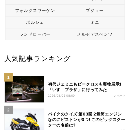
フォルクスワーゲン
プジョー
ポルシェ
ミニ
ランドローバー
メルセデスベンツ
人気記事ランキング
初代ジェミニもビークロスも実物展示!
「いすゞプラザ」に行ってみた
2026/08/05 08:00
レポート
バイクのクイズ 第63回 2気筒エンジン
なのにピストンが3つ! このビッグスクー
ターの名前は?