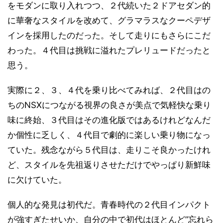
をモダンに取り入れつつ、２代続いた２ドアセダン的
に華奢なスタイルを改めて、グラマラスなクーペデザ
インを採用したのだった。そして走りにもさらにこだ
わった。４代目は挑戦に溢れたプレリュードだったと
思う。
実際に２、３、４代を乗り比べてみれば、２代目はの
ちのNSXにつながる視界の良さが美点で気軽快な乗り
味に終始、３代目はその進化版ではあるけれどなんだ
か個性に乏しく、４代目で劇的に楽しい乗り物になっ
ていた。残念ながら５代目は、走りこそ良かったけれ
ど、スタイルを先祖返りさせただけでやっぱり新鮮味
に欠けていた。
個人的な発見は初代だ。青春時代の２代目インパクト
が強すぎたせいか、自分の中で初代はほとんど”忘れら