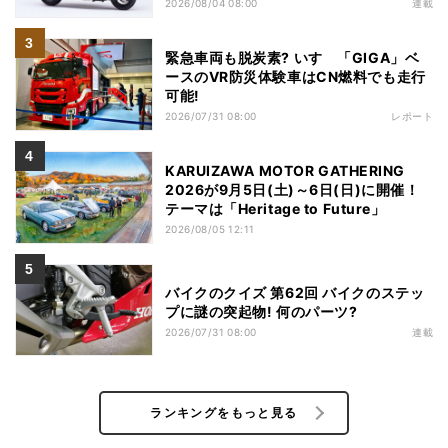
2026/08/04 08:00
連載
緊急車両も脱炭素? いすゞ「GIGA」ベ
ースのVR防災体験車はCN燃料でも走行
可能!
2026/07/31 08:00
レポート
KARUIZAWA MOTOR GATHERING
2026が9月5日(土)～6日(日)に開催！
テーマは「Heritage to Future」
2026/08/05 12:11
バイクのクイズ 第62回 バイクのステッ
プに謎の突起物! 何のパーツ?
2026/07/31 08:00
連載
ランキングをもっと見る